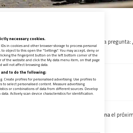
rictly necessary cookies.
el papa Francisco, el planeta se hace la misma pregunta:
 IDs in cookies and other browser storage to process personal
ica?
to object to this open the "Settings". You may accept, deny or
licking the fingerprint button on the left bottom corner of the
ter of the website and click the My data menu item, on that page
 will not affect browsing data.
and to do the following:
 recibir gratis la mejor información
. Create profiles for personalised advertising. Use profiles to
les to select personalised content. Measure advertising
recibe un avance de los contenidos
tics or combinations of data from different sources. Develop
ata. Actively scan device characteristics for identification.
33 cardenales que entrarán a la Capilla Sixtina
el próxim