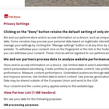
Síguenos en:
IG
G
Privacy Settings
Por
Mateo González Alonso
|
03/05/2025 - 14:17
Clicking on the "Deny" button retains the default setting of only st
Desde que el pasado 21 de abril falleciera 
We and our partners store and/or access information on a device, such as unique
será el próximo pontífice de la Iglesia catól
data. Some vendors may process your personal data based on legitimate interest, 
manage your settings by clicking the "Manage settings" button or at any time by c
website. To withdraw your consent click on the fingerprint or the link in the foo
you can withdraw your consent. These choices will be signaled to our partners and
We and our partners process data to analyze website performance 
WHATSAPP: Sigue nuestro canal para
Store and/or access information on a device. Use limited data to select advertising
select personalised advertising. Create profiles to personalise content. Use profi
Regístrate en el boletín gratuito y 
performance. Measure content performance. Understand audiences through statis
and improve services. Use limited data to select content. Use precise geolocation d
Data may be shared outside of the European Union and send to the USA.
Your consent and the cookie policy applies solely to this website/app.
View Partner List (1 IAB Vendors)
‘Vida Nueva’ ha elaborado un perfil de los
1
We use your data for the following purposes:
mayo en un nuevo cónclave.
IAB processing purposes: