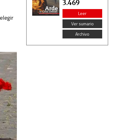
3.469
Leer
elegir
Ver sumario
Archivo