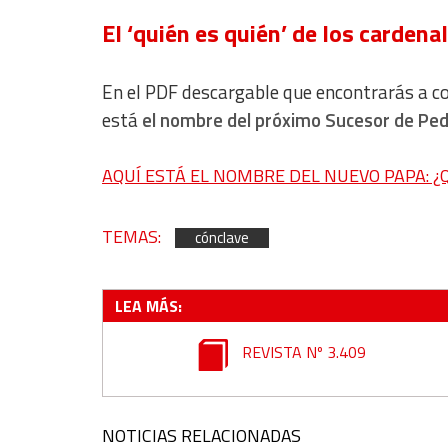
IAB Special Features:
El ‘quién es quién’ de los cardena
Use precise geolocation data
Identify devices based on information actively requested
En el PDF descargable que encontrarás a c
Non-IAB processing purposes:
está
el nombre del próximo Sucesor de Pe
Essential
AQUÍ ESTÁ EL NOMBRE DEL NUEVO PAPA: ¿
Analytical
Functional
TEMAS:
cónclave
Advertising
LEA MÁS:
REVISTA Nº 3.409
NOTICIAS RELACIONADAS