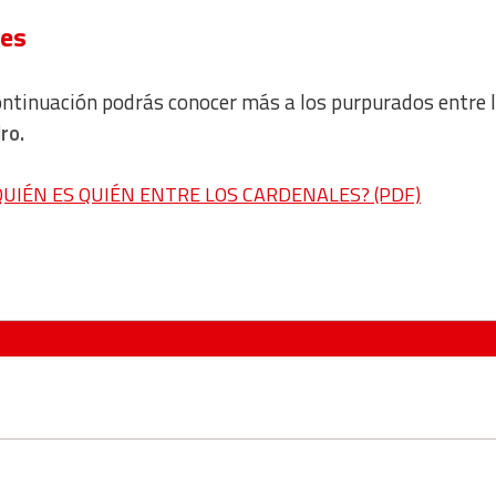
les
ontinuación podrás conocer más a los purpurados entre 
dro.
QUIÉN ES QUIÉN ENTRE LOS CARDENALES? (PDF)