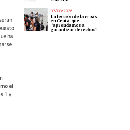
07/08/2026
La lección de la crisis
 serán
en Ceuta: que
“aprendamos a
puesto
garantizar derechos”
que ha
marse
an
omo el
s 1 y