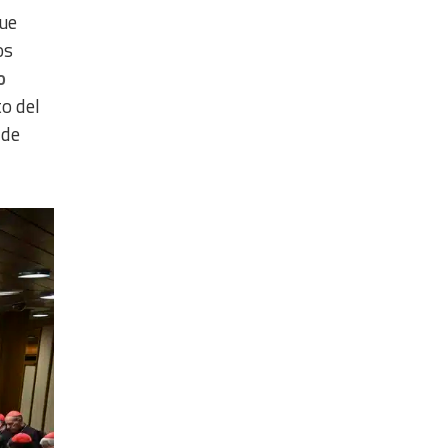
que
os
o
to del
 de