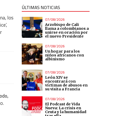
ÚLTIMAS NOTICIAS
na, los
07/08/2026
ce’,
Arzobispo de Cali
llama a colombianos a
r
unirse en oración por
el nuevo Presidente
07/08/2026
Un hogar para los
niños africanos con
albinismo
07/08/2026
León XIV se
encontrará con
víctimas de abusos en
su visita a Francia
odo,
07/08/2026
o.
El Podcast de Vida
Nueva: La crisis en
Ceuta y la humanidad
tras ella