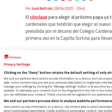
Por
José Beltrán
|
28/04/2025 - 20:42
El
cónclave
para elegir al próximo papa ya t
cardenales que tendrán que elegir al nuevo 
presidida por el decano del Colegio Cardena
primera vez en la Capilla Sixtina para lleva
WHATSAPP: Sigue nuestro canal para
Privacy Settings
Regístrate en el boletín gratuito y 
Clicking on the "Deny" button retains the default setting of only st
We and our partners store and/or access information on a device, such as unique
data. Some vendors may process your personal data based on legitimate interest, 
manage your settings by clicking the "Manage settings" button or at any time by c
website. To withdraw your consent click on the fingerprint or the link in the foo
Así lo decidieron esta mañana
los más de 1
you can withdraw your consent. These choices will be signaled to our partners and
dentro de la quinta sesión de las congrega
We and our partners process data to analyze website performance 
Store and/or access information on a device. Use limited data to select advertising
select personalised advertising. Create profiles to personalise content. Use profi