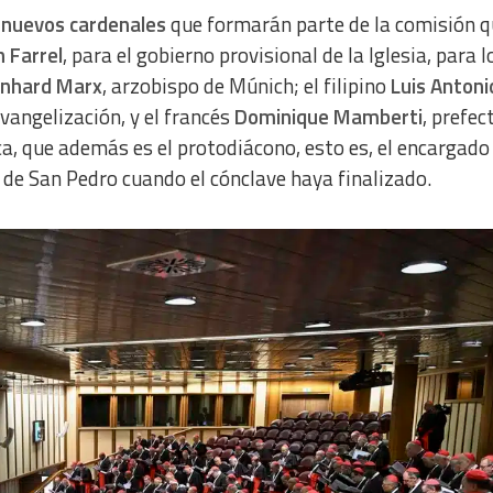
 nuevos cardenales
que formarán parte de la comisión 
h Farrel
, para el gobierno provisional de la Iglesia, para l
a from different sources
inhard Marx
, arzobispo de Múnich; el filipino
Luis Antoni
Evangelización, y el francés
Dominique Mamberti
, prefec
a, que además es el protodiácono, esto es, el encargado
de San Pedro cuando el cónclave haya finalizado.