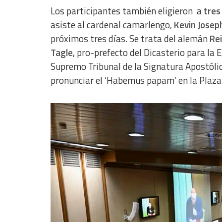
Measure content performance
Los participantes también eligieron a
tres
asiste al cardenal camarlengo,
Kevin Josep
Understand audiences through statistics or combinations of dat
próximos tres días. Se trata del alemán
Re
Develop and improve services
Tagle
, pro-prefecto del Dicasterio para la 
Supremo Tribunal de la Signatura Apostólic
Use limited data to select content
pronunciar el ‘Habemus papam’ en la Plaza 
IAB Special Features:
Use precise geolocation data
Identify devices based on information actively requested
Non-IAB processing purposes:
Essential
Analytical
Functional
Advertising