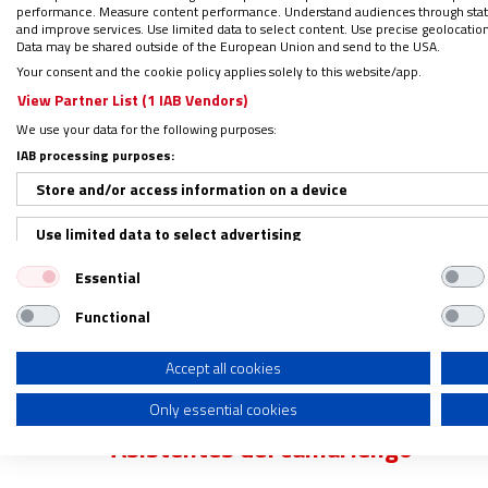
La ausencia de Cañizares
performance. Measure content performance. Understand audiences through statis
and improve services. Use limited data to select content. Use precise geolocation d
Data may be shared outside of the European Union and send to the USA.
El portavoz de la Santa Sede, Matteo Bruni
Your consent and the cookie policy applies solely to this website/app.
View Partner List (1 IAB Vendors)
los que accedan a esta selecta convocator
We use your data for the following purposes:
que la participación de algunos está todaví
IAB processing purposes:
descartado viajar a Roma ha sido el españ
Store and/or access information on a device
si el cardenal defenestrado por Francisco,
Use limited data to select advertising
Junto a esta fecha, desde el Vaticano conf
Essential
Create profiles for personalised advertising
congregaciones, que contará además con la 
Functional
Pablo Extramuros.
Estas reuniones en las q
Use profiles to select personalised advertising
perfil que ha de tener el próximo pontífice
Create profiles to personalise content
Accept all cookies
el domingo 4 de mayo.
Only essential cookies
Use profiles to select personalised content
Asistentes del camarlengo
Measure advertising performance