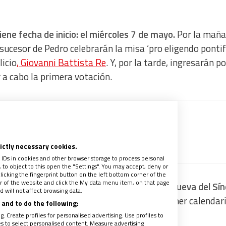
iene fecha de inicio: el miércoles 7 de mayo.
Por la maña
sucesor de Pedro celebrarán la misa ‘pro eligendo pontifi
licio
, Giovanni Battista Re
. Y, por la tarde, ingresarán po
r a cabo la primera votación.
 recibir gratis la mejor información
recibe un avance de los contenidos
rictly necessary cookies.
 IDs in cookies and other browser storage to process personal
to object to this open the "Settings". You may accept, deny or
licking the fingerprint button on the left bottom corner of the
ter of the website and click the My data menu item, on that page
80 cardenales que se reunieron en el Aula Nueva del Sín
 will not affect browsing data.
ciones generales. Juntos aprobaron este primer calendari
and to do the following:
. Create profiles for personalised advertising. Use profiles to
les to select personalised content. Measure advertising