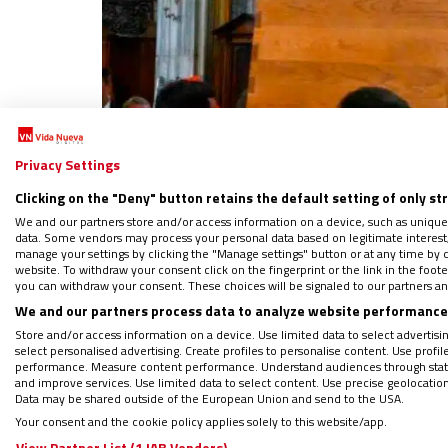
Privacy Settings
Clicking on the "Deny" button retains the default setting of only st
We and our partners store and/or access information on a device, such as unique
data. Some vendors may process your personal data based on legitimate interest, 
manage your settings by clicking the "Manage settings" button or at any time by c
website. To withdraw your consent click on the fingerprint or the link in the foo
Entierro privado
you can withdraw your consent. These choices will be signaled to our partners and
We and our partners process data to analyze website performance 
Store and/or access information on a device. Use limited data to select advertising
El cardenal camarlengo,
Kevin Joseph Farre
select personalised advertising. Create profiles to personalise content. Use profi
performance. Measure content performance. Understand audiences through statis
Romani Pontificis’, que se ha celebrado en 
and improve services. Use limited data to select content. Use precise geolocation d
Data may be shared outside of the European Union and send to the USA.
a la basílica. A las 13:00 horas ha dado c
Your consent and the cookie policy applies solely to this website/app.
View Partner List (1 IAB Vendors)