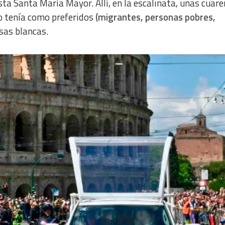
sta Santa María Mayor. Allí, en la escalinata, unas cuar
o tenía como preferidos
(migrantes, personas pobres,
osas blancas.