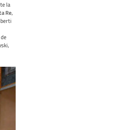
te la
ta Re
,
berti
 de
ski,