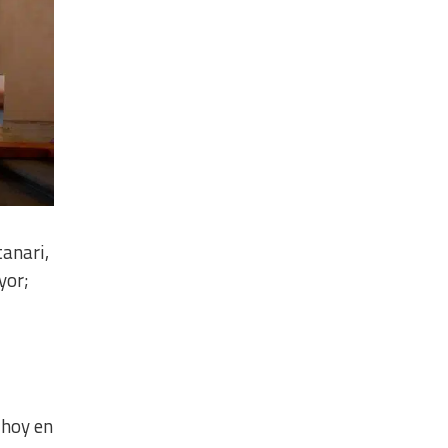
tanari,
yor;
 hoy en