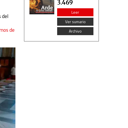
3.469
Leer
 del
Ver sumario
imos de
Archivo