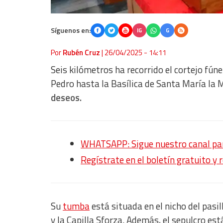
Síguenos en:
IG
G
Por
Rubén Cruz
|
26/04/2025 - 14:11
Seis kilómetros ha recorrido el cortejo fún
Pedro hasta la Basílica de Santa María la 
deseos.
WHATSAPP: Sigue nuestro canal para
Regístrate en el boletín gratuito y 
Su
tumba
está situada en el nicho del pasill
y la Capilla Sforza. Además, el sepulcro est