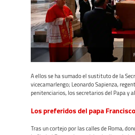
Develop and improve services
Use limited data to select content
IAB Special Features:
Use precise geolocation data
Identify devices based on information actively requested
Non-IAB processing purposes:
Essential
A ellos se ha sumado el sustituto de la Sec
Analytical
vicecamarlengo; Leonardo Sapienza, regente
Functional
penitenciarios, los secretarios del Papa y a
Advertising
Los preferidos del papa Francisc
Tras un cortejo por las calles de Roma, don