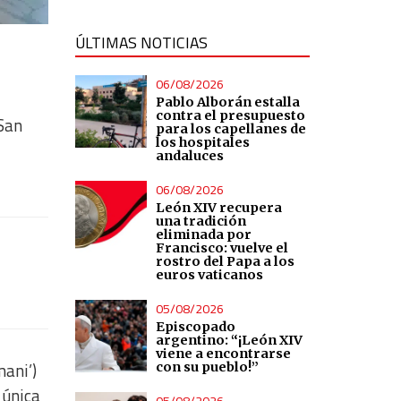
ÚLTIMAS NOTICIAS
06/08/2026
Pablo Alborán estalla
contra el presupuesto
 San
para los capellanes de
los hospitales
andaluces
06/08/2026
León XIV recupera
una tradición
eliminada por
Francisco: vuelve el
rostro del Papa a los
euros vaticanos
05/08/2026
Episcopado
argentino: “¡León XIV
viene a encontrarse
mani’)
con su pueblo!”
 única
05/08/2026