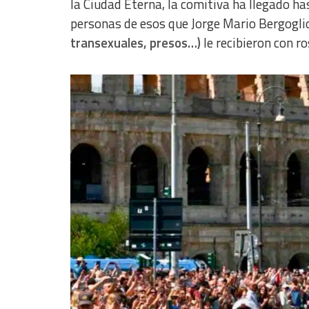
la Ciudad Eterna, la comitiva ha llegado ha
personas de esos que Jorge Mario Bergogli
transexuales, presos…)
le recibieron con r