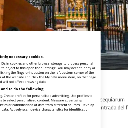
rictly necessary cookies.
Funeral del papa Francisco
 IDs in cookies and other browser storage to process personal
to object to this open the "Settings". You may accept, deny or
licking the fingerprint button on the left bottom corner of the
ter of the website and click the My data menu item, on that page
 will not affect browsing data.
and to do the following:
. Create profiles for personalised advertising. Use profiles to
ll
, ha presidido el rito previsto en el ‘Ordo Exsequiarum
les to select personalised content. Measure advertising
tics or combinations of data from different sources. Develop
privado, aunque el Vaticano ha mostrado la entrada del 
ata. Actively scan device characteristics for identification.
omienzo y concluyó media hora más tarde.