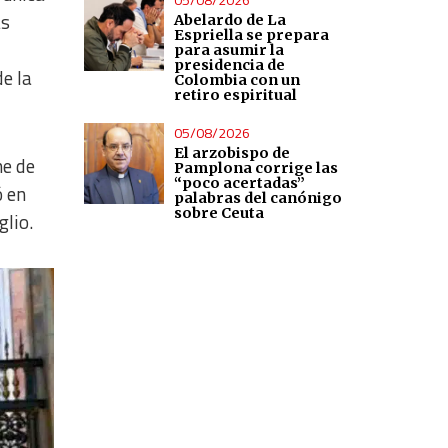
as
Abelardo de La
Espriella se prepara
para asumir la
presidencia de
de la
Colombia con un
retiro espiritual
05/08/2026
El arzobispo de
ne de
Pamplona corrige las
“poco acertadas”
ó en
palabras del canónigo
sobre Ceuta
glio.