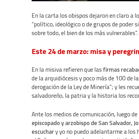
Identify devices based on information actively requested
En la carta los obispos dejaron en claro a 
Non-IAB processing purposes:
“político, ideológico o de grupos de poder s
Essential
sobre todo, el bien de los más vulnerables”.
Analytical
Este 24 de marzo: misa y peregri
Functional
Advertising
En la misiva refieren que las
firmas recabad
de la arquidiócesis y poco más de 100 de la
derogación de la Ley de Minería”; y les recu
salvadoreño, la patria y la historia los rec
Ante los medios de comunicación, luego de l
episcopado y arzobispo de San Salvador, Jo
escuchar
y yo no puedo adelantarme a los h