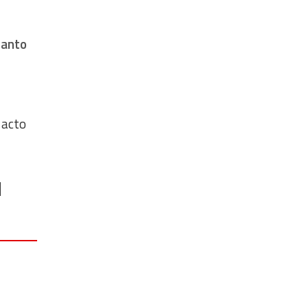
santo
 acto