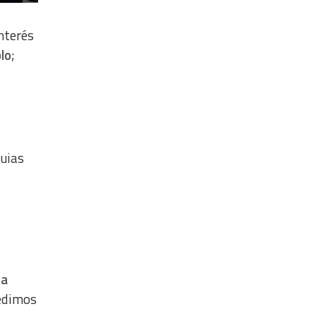
interés
lo
;
uias
 a
pedimos