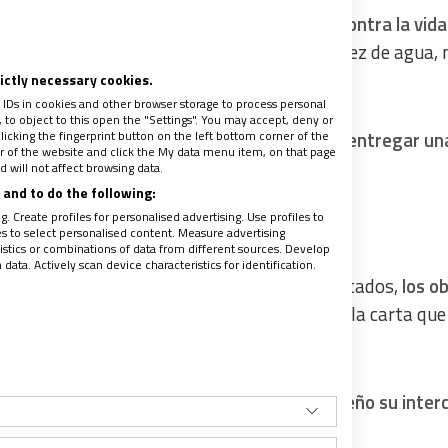
rgumenta que
esa ley es “altamente nociva contra la vida
 por su alta densidad poblacional y su escasez de agua, 
rictly necessary cookies.
 IDs in cookies and other browser storage to process personal
to object to this open the "Settings". You may accept, deny or
licking the fingerprint button on the left bottom corner of the
os acudieron a la Asamblea Legislativa para entregar un
ter of the website and click the My data menu item, on that page
su derogación.
 will not affect browsing data.
and to do the following:
. Create profiles for personalised advertising. Use profiles to
s “político o ideológico”
les to select personalised content. Measure advertising
tics or combinations of data from different sources. Develop
ata. Actively scan device characteristics for identification.
salvadoreño, previo a su visita con los diputados,
los o
omero
en San Salvador, donde cada uno firmó la carta que
 ese lugar, donde
pidieron al santo salvadoreño su inter
io de las comunidades y la naturaleza”.