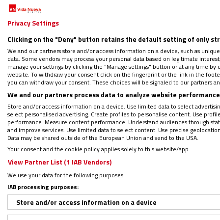
La Conferencia Episcopal de El Salvador a
Privacy Settings
humana y el medio ambiente
. Nuestro país
resistiría la extracción minera”.
Clicking on the "Deny" button retains the default setting of only st
We and our partners store and/or access information on a device, such as unique
data. Some vendors may process your personal data based on legitimate interest, 
manage your settings by clicking the "Manage settings" button or at any time by c
Por lo anterior, este 18 de marzo
los obisp
website. To withdraw your consent click on the fingerprint or the link in the foo
firmada por 150 mil ciudadanos que piden 
you can withdraw your consent. These choices will be signaled to our partners and
We and our partners process data to analyze website performance 
Store and/or access information on a device. Use limited data to select advertising
Una petición del pueblo sin interé
select personalised advertising. Create profiles to personalise content. Use profi
performance. Measure content performance. Understand audiences through statis
and improve services. Use limited data to select content. Use precise geolocation d
Data may be shared outside of the European Union and send to the USA.
De acuerdo con información del episcopado 
Your consent and the cookie policy applies solely to this website/app.
acudieron a la capilla san Óscar Arnulfo R
View Partner List (1 IAB Vendors)
entregaron a la Asamblea.
We use your data for the following purposes:
IAB processing purposes:
También al concluir la entrega regresaron a
Store and/or access information on a device
para que se logre derogar la ley “en benefic