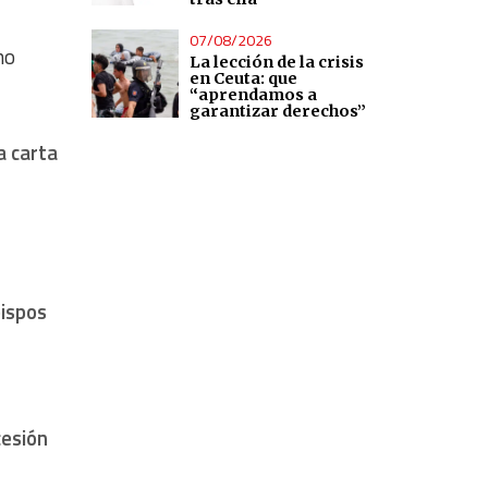
07/08/2026
no
La lección de la crisis
en Ceuta: que
“aprendamos a
garantizar derechos”
a carta
bispos
cesión