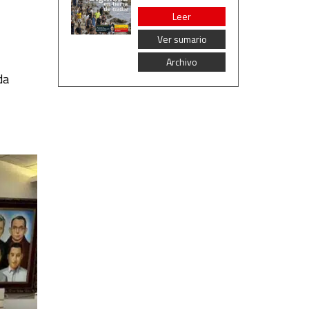
Leer
Ver sumario
Archivo
da