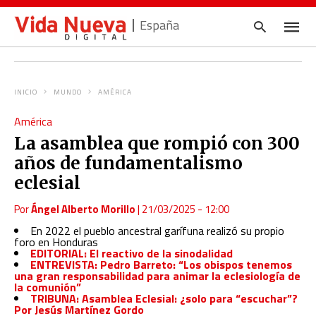
España
INICIO
MUNDO
AMÉRICA
Escrib
América
tu
consul
La asamblea que rompió con 300
y
pulsa
años de fundamentalismo
en
INTRO
eclesial
Por
Ángel Alberto Morillo
|
21/03/2025 - 12:00
En 2022 el pueblo ancestral garífuna realizó su propio
foro en Honduras
EDITORIAL: El reactivo de la sinodalidad
ENTREVISTA: Pedro Barreto: “Los obispos tenemos
una gran responsabilidad para animar la eclesiología de
la comunión”
TRIBUNA: Asamblea Eclesial: ¿solo para “escuchar”?
Por Jesús Martínez Gordo