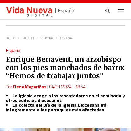
España
INICIO
MUNDO
EUROPA
ESPAÑA
Escrib
España
tu
consul
Enrique Benavent, un arzobispo
y
pulsa
con los pies manchados de barro:
en
INTRO
“Hemos de trabajar juntos”
Por
Elena Magariños
|
04/11/2024 - 18:54
La Iglesia acoge a los rescatadores en el seminario y
otros edificios diocesanos
La colecta del Día de la Iglesia Diocesana irá
íntegramente a las parroquias más afectadas