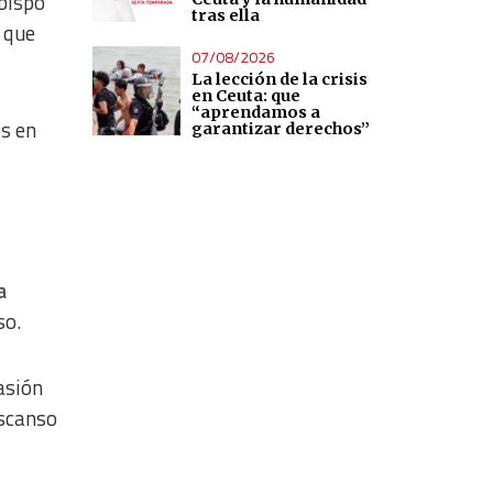
obispo
tras ella
 que
07/08/2026
La lección de la crisis
en Ceuta: que
“aprendamos a
os en
garantizar derechos”
a
so.
asión
escanso