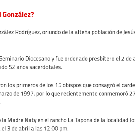
d González?
nzález Rodríguez, oriundo de la alteña población de Jesú
 Seminario Diocesano y fue
ordenado presbítero el 2 de a
ido 52 años sacerdotales.
eron los primeros de los 15 obispos que consagró el card
 marzo de 1997, por lo que
recientemente conmemoró 27
.
e la Madre Naty
en el rancho La Tapona de la localidad Jo
 el 3 de abril a las 12:00 pm.