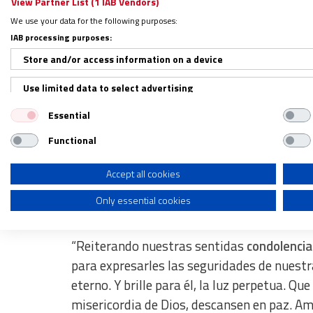
Al expresar su dolor por el deceso, la CEM 
View Partner List (1 IAB Vendors)
auxiliar: “su
entrega y dedicación fueron un
We use your data for the following purposes:
IAB processing purposes:
tuvieron la bendición de conocerle”.
Store and/or access information on a device
“Su partida a la Casa del Padre deja
un gran
Use limited data to select advertising
que ahora goza de la presencia del Señor, a
Essential
Create profiles for personalised advertising
El obispo será sepultado en el Sa
Functional
Use profiles to select personalised advertising
Create profiles to personalise content
Accept all cookies
La CEM pidió a la Iglesia en México estar “
Only essential cookies
infinita misericordia de Dios Nuestro Señor
Use profiles to select personalised content
Measure advertising performance
“Reiterando nuestras sentidas
condolencia
Measure content performance
para expresarles las seguridades de nuestr
eterno. Y brille para él, la luz perpetua. Qu
Understand audiences through statistics or combinations of dat
misericordia de Dios, descansen en paz. Amé