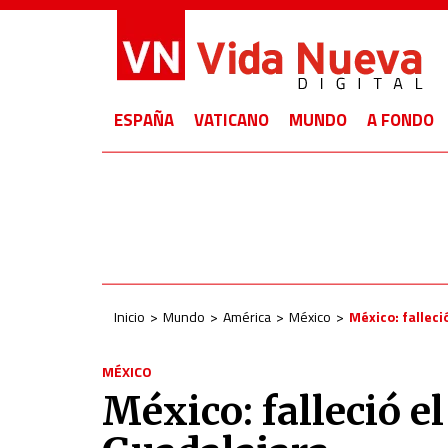
ESPAÑA
VATICANO
MUNDO
A FONDO
Inicio
Mundo
América
México
México: falleci
MÉXICO
México: falleció e