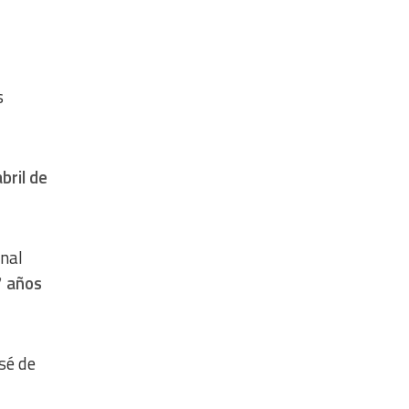
s
bril de
enal
 años
sé de