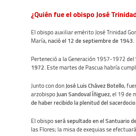
Develop and improve services
¿Quién fue el obispo José Trinida
Use limited data to select content
IAB Special Features:
El obispo auxiliar emérito José Trinidad Go
Use precise geolocation data
María,
nació el 12 de septiembre de 1943
.
Identify devices based on information actively requested
Non-IAB processing purposes:
Perteneció a la Generación 1957-1972 del
Essential
1972
. Este martes de Pascua habría cumpl
Analytical
Junto con don
José Luis Chávez Botello
, fu
Functional
arzobispo
Juan Sandoval Íñiguez
, el 19 de
de haber recibido la plenitud del sacerdocio
Advertising
El obispo
será sepultado en el Santuario d
las Flores; la misa de exequias se efectuará