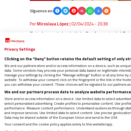
Síguenos en:
IG
G
Por
Miroslava López
|
02/04/2024 - 20:38
Este lunes 1 de abril, la Conferencia del E
obispo auxiliar emérito de Guadalajara, Jo
Privacy Settings
tiempo que agradeció su “servicio pastora
fueron encomendadas”.
Clicking on the "Deny" button retains the default setting of only st
We and our partners store and/or access information on a device, such as unique
data. Some vendors may process your personal data based on legitimate interest, 
manage your settings by clicking the "Manage settings" button or at any time by c
website. To withdraw your consent click on the fingerprint or the link in the foo
you can withdraw your consent. These choices will be signaled to our partners and
WHATSAPP: Sigue nuestro canal para
We and our partners process data to analyze website performance 
PODCAST: El Viernes Santo… y las e
Store and/or access information on a device. Use limited data to select advertising
Regístrate en el boletín gratuito y 
select personalised advertising. Create profiles to personalise content. Use profi
performance. Measure content performance. Understand audiences through statis
and improve services. Use limited data to select content. Use precise geolocation d
Data may be shared outside of the European Union and send to the USA.
Your consent and the cookie policy applies solely to this website/app.