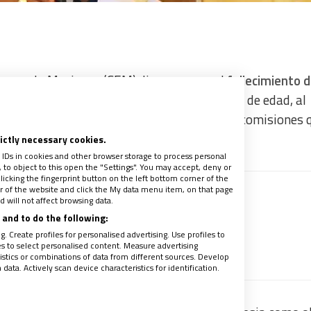
piscopado Mexicano (CEM) dio a conocer el
fallecimiento d
sé Trinidad González Rodríguez
, a los 80 años de edad, al
l abnegado en las diferentes comunidades y comisiones q
rictly necessary cookies.
 IDs in cookies and other browser storage to process personal
to object to this open the "Settings". You may accept, deny or
licking the fingerprint button on the left bottom corner of the
ter of the website and click the My data menu item, on that page
 will not affect browsing data.
 recibir gratis la mejor información
and to do the following:
staciones de la información
. Create profiles for personalised advertising. Use profiles to
recibe un avance de los contenidos
les to select personalised content. Measure advertising
tics or combinations of data from different sources. Develop
ata. Actively scan device characteristics for identification.