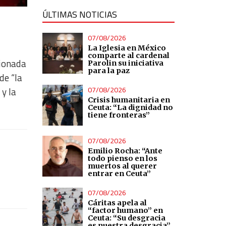
ÚLTIMAS NOTICIAS
07/08/2026
La Iglesia en México
comparte al cardenal
cionada
Parolin su iniciativa
para la paz
de “la
07/08/2026
 y la
Crisis humanitaria en
Ceuta: “La dignidad no
tiene fronteras”
07/08/2026
Emilio Rocha: “Ante
todo pienso en los
muertos al querer
entrar en Ceuta”
07/08/2026
Cáritas apela al
“factor humano” en
Ceuta: “Su desgracia
es nuestra desgracia”