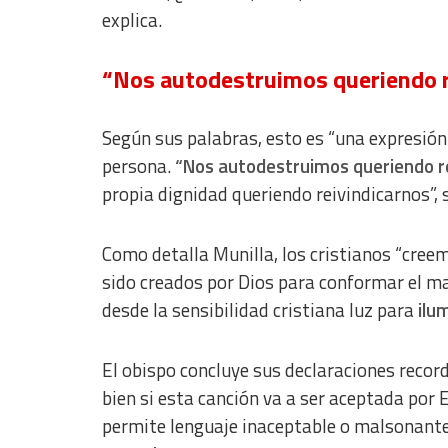
explica.
Develop and improve services
Use limited data to select content
“Nos autodestruimos queriendo r
IAB Special Features:
Use precise geolocation data
Según sus palabras, esto es “una expresió
persona.
“Nos autodestruimos queriendo re
Identify devices based on information actively requested
propia dignidad queriendo reivindicarnos”, 
Non-IAB processing purposes:
Essential
Como detalla Munilla, los cristianos “creem
sido creados por Dios para conformar el m
Analytical
desde la sensibilidad cristiana luz para
ilu
Functional
Advertising
El obispo concluye sus declaraciones reco
bien si esta canción va a ser aceptada por E
permite lenguaje inaceptable o malsonante