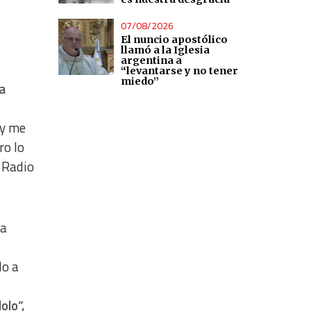
e
07/08/2026
El nuncio apostólico
llamó a la Iglesia
argentina a
“levantarse y no tener
miedo”
a
 y me
ro lo
 Radio
na
do a
olo”,