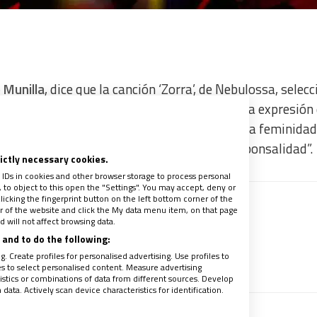
 Munilla
, dice que la canción ‘Zorra’, de Nebulossa, selec
a representar a España en Eurovisión, es una expresión 
reconoce, se ha “olvidado que la dignidad de la feminidad
tenderse desde su complementariedad: la esponsalidad”.
rictly necessary cookies.
 IDs in cookies and other browser storage to process personal
to object to this open the "Settings". You may accept, deny or
licking the fingerprint button on the left bottom corner of the
ter of the website and click the My data menu item, on that page
 recibir gratis la mejor información
 will not affect browsing data.
, antídoto contra el clericalismo
and to do the following:
. Create profiles for personalised advertising. Use profiles to
recibe un avance de los contenidos
les to select personalised content. Measure advertising
tics or combinations of data from different sources. Develop
ata. Actively scan device characteristics for identification.