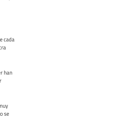
de cada
tra
er han
r
 muy
no se