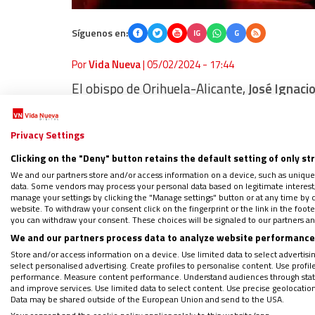
Síguenos en:
IG
G
Por
Vida Nueva
|
05/02/2024 - 17:44
El obispo de Orihuela-Alicante,
José Ignacio
este fin de semana en el Benidorm Fest par
crisis cultural” en España, en la que, como 
Privacy Settings
dignidad de la masculinidad tienen que en
Clicking on the "Deny" button retains the default setting of only st
We and our partners store and/or access information on a device, such as unique
data. Some vendors may process your personal data based on legitimate interest, 
manage your settings by clicking the "Manage settings" button or at any time by c
website. To withdraw your consent click on the fingerprint or the link in the foo
WHATSAPP: Sigue nuestro canal para
you can withdraw your consent. These choices will be signaled to our partners and
PODCAST: Mujeres en los seminarios
We and our partners process data to analyze website performance 
Store and/or access information on a device. Use limited data to select advertising
Regístrate en el boletín gratuito y 
select personalised advertising. Create profiles to personalise content. Use profi
performance. Measure content performance. Understand audiences through statis
and improve services. Use limited data to select content. Use precise geolocation d
Data may be shared outside of the European Union and send to the USA.