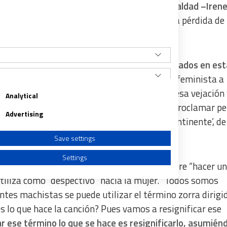
cuerda a “aquel lema de la exministra de Igualdad –Iren
casa'”
y se pregunta “por qué hay que ligar la pérdida de
ntos feministas se puedan sentir representados en est
que haber muchas personas con sensibilidad feminista a
a la vejación a la mujer sea el que yo asumo esa vejación
Analytical
o zorra, bueno, pues ahora yo me voy a autoproclamar pe
Advertising
, ha afirmado hoy en su programa ‘Sexto Continente’, de
Save settings
Settings
illa insiste en que la letra de Nebulossa quiere “hacer u
 utiliza como “despectivo” hacia la mujer. “Todos somos
es machistas se puede utilizar el término zorra dirigi
s lo que hace la canción? Pues vamos a resignificar ese
a from different sources
r ese término lo que se hace es resignificarlo, asumiénd