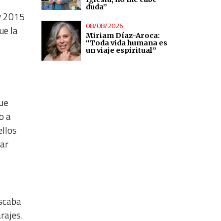
duda”
y 2015
08/08/2026
ue la
Miriam Díaz-Aroca:
“Toda vida humana es
un viaje espiritual”
que
o a
ellos
tar
uscaba
rajes.