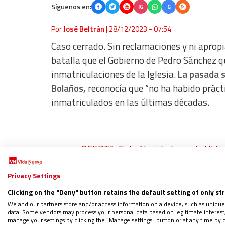
Síguenos en:
IG
G
Por
José Beltrán
|
28/12/2023 - 07:54
Caso cerrado. Sin reclamaciones y ni apropi
batalla que el Gobierno de Pedro Sánchez q
inmatriculaciones de la Iglesia.
La pasada s
Bolaños,
reconocía que “no ha habido práct
inmatriculados en las últimas décadas.
OFERTA: Esta Navidad, regala Vida N
99,99 euros
Privacy Settings
PODCAST: Bendecidos por Dios y por 
Clicking on the "Deny" button retains the default setting of only st
Regístrate en el boletín gratuito y 
We and our partners store and/or access information on a device, such as unique
data. Some vendors may process your personal data based on legitimate interest, 
manage your settings by clicking the "Manage settings" button or at any time by c