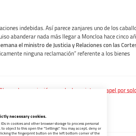
aciones indebidas. Así parece zanjares uno de los caball
uiso abanderar nada más llegar a Moncloa hace cinco añ
emana el ministro de Justicia y Relaciones con las Cortes
icamente ninguna reclamación” referente a los bienes
ueva: la suscripción anual a la revista en papel por sol
la Iglesia
rictly necessary cookies.
recibe un avance de los contenidos
 IDs in cookies and other browser storage to process personal
to object to this open the "Settings". You may accept, deny or
licking the fingerprint button on the left bottom corner of the