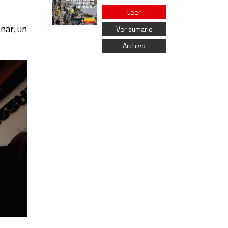
Leer
nar, un
Ver sumario
Archivo