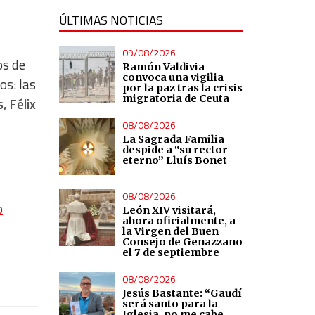
ÚLTIMAS NOTICIAS
09/08/2026
os de
Ramón Valdivia
convoca una vigilia
os: las
por la paz tras la crisis
migratoria de Ceuta
, Félix
08/08/2026
La Sagrada Familia
despide a “su rector
eterno” Lluís Bonet
08/08/2026
o
León XIV visitará,
ahora oficialmente, a
la Virgen del Buen
Consejo de Genazzano
el 7 de septiembre
08/08/2026
Jesús Bastante: “Gaudí
será santo para la
Iglesia, no me cabe