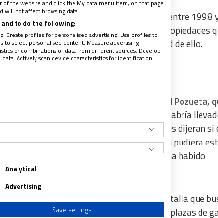
ter of the website and click the My data menu item, on that page
 will not affect browsing data.
000 de ellos,
lugares de culto- registrados entre 1998 
and to do the following:
ria de José María Aznar en relación a unas propiedades q
. Create profiles for personalised advertising. Use profiles to
 llegó a inmatricular por no tener necesidad de ello.
les to select personalised content. Measure advertising
tics or combinations of data from different sources. Develop
ata. Actively scan device characteristics for identification.
 formulada por
la diputada de EH Bildu, Isabel Pozueta, 
l “expolio sin precedentes”
que, según ella, habría llevad
os los municipios de nuestro país para que nos dijeran si 
alguna propiedad, algún terreno que también pudiera es
esia católica y lo cierto y verdad es que no ha habido
ló Bolaños.
Analytical
Advertising
Carmen Calvo, quien inició esta particular batalla que b
Save settings
ción, lo mismo de templos que de parcelas o plazas de ga