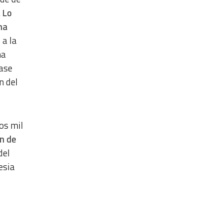
.
Lo
ha
 a la
ma
base
n del
os mil
ón de
del
esia