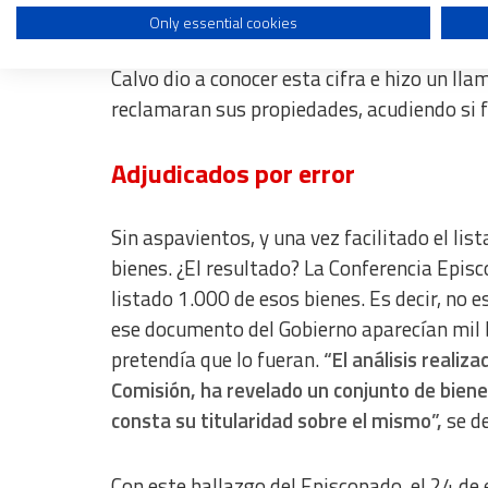
Para ello, encargó un informe con datos fa
Only essential cookies
Use profiles to select personalised content
dieron cuenta de que la Iglesia registró e
Measure advertising performance
Calvo dio a conocer esta cifra e hizo un ll
reclamaran sus propiedades, acudiendo si f
Measure content performance
Understand audiences through statistics or combinations of dat
Adjudicados por error
Develop and improve services
Sin aspavientos, y una vez facilitado el lis
Use limited data to select content
bienes. ¿El resultado? La Conferencia Episc
IAB Special Features:
listado 1.000 de esos bienes. Es decir, no e
Use precise geolocation data
ese documento del Gobierno aparecían mil b
pretendía que lo fueran.
“El análisis realiz
Identify devices based on information actively requested
Comisión, ha revelado un conjunto de bienes
Non-IAB processing purposes:
consta su titularidad sobre el mismo”,
se de
Essential
Analytical
Con este hallazgo del Episcopado, el 24 de 