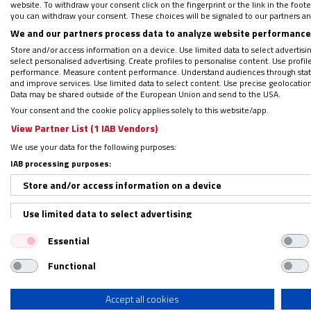
website. To withdraw your consent click on the fingerprint or the link in the foo
you can withdraw your consent. These choices will be signaled to our partners and
En concreto,
los 35.000 bienes -más de 20.
We and our partners process data to analyze website performance 
gracias a una vía que abrió la Ley Hipoteca
Store and/or access information on a device. Use limited data to select advertising
Iglesia sabía que eran suyas, pero que nunca
select personalised advertising. Create profiles to personalise content. Use profi
performance. Measure content performance. Understand audiences through statis
and improve services. Use limited data to select content. Use precise geolocation d
Data may be shared outside of the European Union and send to the USA.
¿De manera indebida?
Your consent and the cookie policy applies solely to this website/app.
View Partner List (1 IAB Vendors)
Era la respuesta de Bolaños a la pregunta
We use your data for the following purposes:
instaba al Gobierno actuar para poner fin a
IAB processing purposes:
cabo la Iglesia. “Ese listado se envió a tod
Store and/or access information on a device
entendían que había algún otro inmueble, 
Use limited data to select advertising
inmatriculado de manera indebida por la Igl
prácticamente ninguna reclamación”, detal
Essential
Create profiles for personalised advertising
Functional
Use profiles to select personalised advertising
Fue la entonces vicepresidenta socialista, 
Create profiles to personalise content
Accept all cookies
destapar irregularidades en la inmatricula