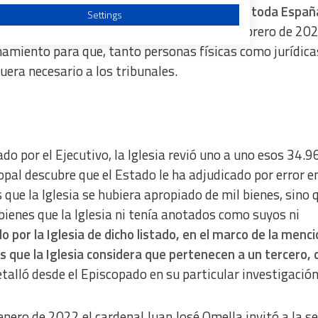
cilitados de los Registros de la Propiedad de toda Espa
Settings
ntre 1998 y 2015 hasta 34.961 bienes.
En febrero de 202
amamiento para que, tanto personas físicas como jurídica
uera necesario a los tribunales.
a from different sources
tado por el Ejecutivo, la Iglesia revió uno a uno esos 34.9
opal descubre que el Estado le ha adjudicado por error e
s que la Iglesia se hubiera apropiado de mil bienes, sino 
ienes que la Iglesia ni tenía anotados como suyos ni
ado por la Iglesia de dicho listado, en el marco de la menc
 que la Iglesia considera que pertenecen a un tercero, o
talló desde el Episcopado en su particular investigación
enero de 2022 el cardenal Juan José Omella invitó a la s