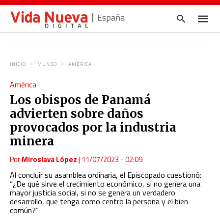
España
INICIO
MUNDO
AMÉRICA
Escrib
América
tu
consul
Los obispos de Panamá
y
pulsa
advierten sobre daños
en
INTRO
provocados por la industria
minera
Por
Miroslava López
|
11/07/2023 - 02:09
Al concluir su asamblea ordinaria, el Episcopado cuestionó:
“¿De qué sirve el crecimiento económico, si no genera una
mayor justicia social, si no se genera un verdadero
desarrollo, que tenga como centro la persona y el bien
común?”