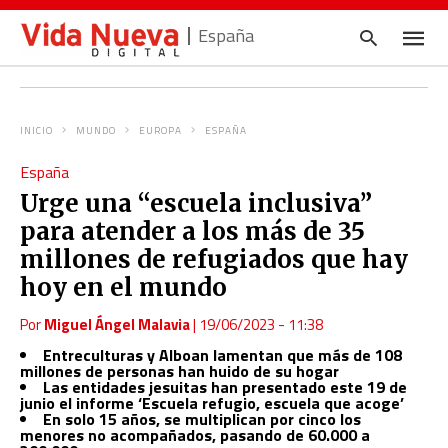
España
INICIO
MUNDO
EUROPA
ESPAÑA
Escrib
España
tu
consul
Urge una “escuela inclusiva”
y
pulsa
para atender a los más de 35
en
INTRO
millones de refugiados que hay
hoy en el mundo
Por
Miguel Ángel Malavia
|
19/06/2023 - 11:38
Entreculturas y Alboan lamentan que más de 108
millones de personas han huido de su hogar
Las entidades jesuitas han presentado este 19 de
junio el informe ‘Escuela refugio, escuela que acoge’
En solo 15 años, se multiplican por cinco los
menores no acompañados, pasando de 60.000 a