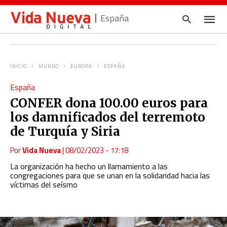
España
INICIO
MUNDO
EUROPA
ESPAÑA
Escrib
España
tu
consul
CONFER dona 100.00 euros para
y
pulsa
los damnificados del terremoto
en
INTRO
de Turquía y Siria
Por
Vida Nueva
|
08/02/2023 - 17:18
La organización ha hecho un llamamiento a las
congregaciones para que se unan en la solidaridad hacia las
víctimas del seísmo