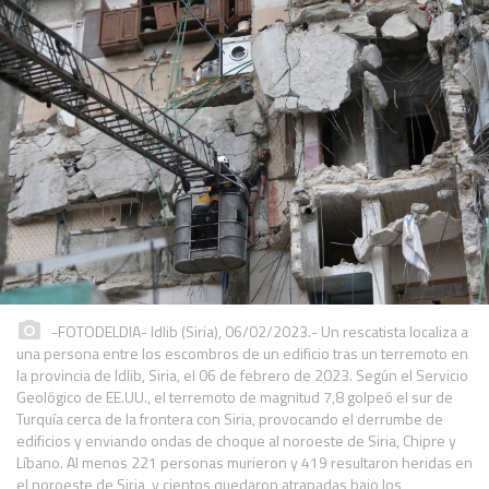
-FOTODELDIA- Idlib (Siria), 06/02/2023.- Un rescatista localiza a
una persona entre los escombros de un edificio tras un terremoto en
la provincia de Idlib, Siria, el 06 de febrero de 2023. Según el Servicio
Geológico de EE.UU., el terremoto de magnitud 7,8 golpeó el sur de
Turquía cerca de la frontera con Siria, provocando el derrumbe de
edificios y enviando ondas de choque al noroeste de Siria, Chipre y
Líbano. Al menos 221 personas murieron y 419 resultaron heridas en
el noroeste de Siria, y cientos quedaron atrapadas bajo los