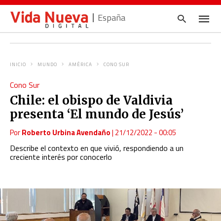
España
INICIO
MUNDO
AMÉRICA
CONO SUR
Escrib
Cono Sur
tu
consul
Chile: el obispo de Valdivia
y
pulsa
presenta ‘El mundo de Jesús’
en
INTRO
Por
Roberto Urbina Avendaño
|
21/12/2022 - 00:05
Describe el contexto en que vivió, respondiendo a un
creciente interés por conocerlo