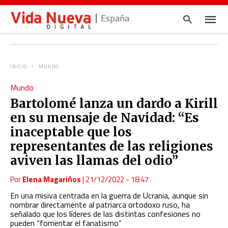
España
INICIO
MUNDO
Escrib
Mundo
tu
consul
Bartolomé lanza un dardo a Kirill
y
pulsa
en su mensaje de Navidad: “Es
en
INTRO
inaceptable que los
representantes de las religiones
aviven las llamas del odio”
Por
Elena Magariños
|
21/12/2022 - 18:47
En una misiva centrada en la guerra de Ucrania, aunque sin
nombrar directamente al patriarca ortodoxo ruso, ha
señalado que los líderes de las distintas confesiones no
pueden “fomentar el fanatismo”