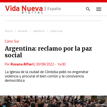
España
INICIO
MUNDO
AMÉRICA
CONO SUR
Escrib
Cono Sur
tu
consul
Argentina: reclamo por la paz
y
pulsa
social
en
INTRO
Por
Roxana Alfieri
|
30/08/2022 - 14:00
La Iglesia de la ciudad de Córdoba pidió no engendrar
violencia y procurar el bien común y la convivencia
democrática