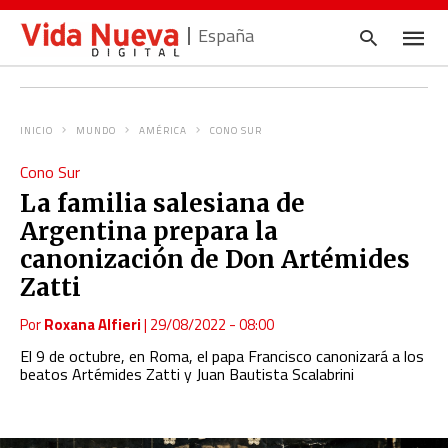
España
INICIO
MUNDO
AMÉRICA
CONO SUR
Escrib
Cono Sur
tu
consul
La familia salesiana de
y
pulsa
Argentina prepara la
en
INTRO
canonización de Don Artémides
Zatti
Por
Roxana Alfieri
|
29/08/2022 - 08:00
El 9 de octubre, en Roma, el papa Francisco canonizará a los
beatos Artémides Zatti y Juan Bautista Scalabrini