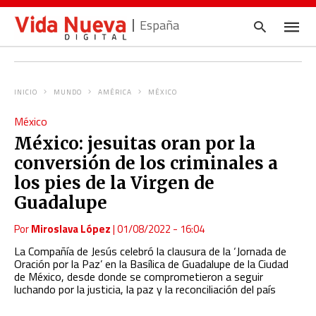
España
INICIO
MUNDO
AMÉRICA
MÉXICO
Escrib
México
tu
consul
México: jesuitas oran por la
y
pulsa
conversión de los criminales a
en
INTRO
los pies de la Virgen de
Guadalupe
Por
Miroslava López
|
01/08/2022 - 16:04
La Compañía de Jesús celebró la clausura de la ‘Jornada de
Oración por la Paz’ en la Basílica de Guadalupe de la Ciudad
de México, desde donde se comprometieron a seguir
luchando por la justicia, la paz y la reconciliación del país