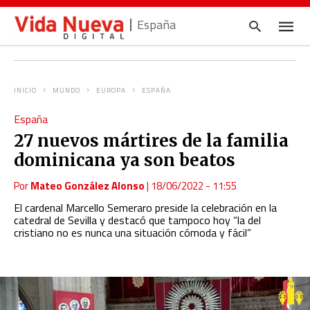
España
INICIO
MUNDO
EUROPA
ESPAÑA
Escrib
España
tu
consul
27 nuevos mártires de la familia
y
pulsa
dominicana ya son beatos
en
INTRO
Por
Mateo González Alonso
|
18/06/2022 - 11:55
El cardenal Marcello Semeraro preside la celebración en la
catedral de Sevilla y destacó que tampoco hoy
“la del
cristiano no es nunca una situación cómoda y fácil”