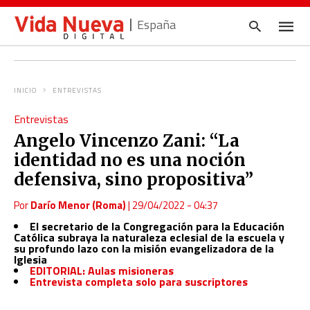
España
INICIO
ENTREVISTAS
Escrib
Entrevistas
tu
consul
Angelo Vincenzo Zani: “La
y
pulsa
identidad no es una noción
en
INTRO
defensiva, sino propositiva”
Por
Darío Menor (Roma)
|
29/04/2022 - 04:37
El secretario de la Congregación para la Educación
Católica subraya la naturaleza eclesial de la escuela y
su profundo lazo con la misión evangelizadora de la
Iglesia
EDITORIAL: Aulas misioneras
Entrevista completa solo para suscriptores