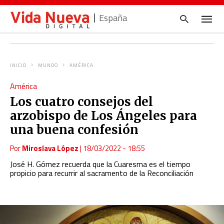
España
INICIO
MUNDO
AMÉRICA
Escrib
América
tu
consul
Los cuatro consejos del
y
pulsa
arzobispo de Los Ángeles para
en
INTRO
una buena confesión
Por
Miroslava López
|
18/03/2022 - 18:55
José H. Gómez recuerda que la Cuaresma es el tiempo
propicio para recurrir al sacramento de la Reconciliación