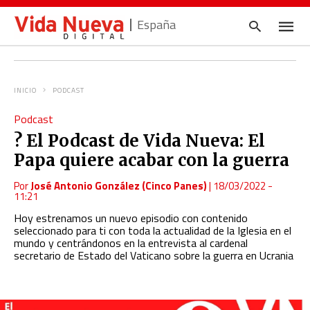
España
INICIO
PODCAST
Escrib
Podcast
tu
consul
?️ El Podcast de Vida Nueva: El
y
pulsa
Papa quiere acabar con la guerra
en
INTRO
Por
José Antonio González (Cinco Panes)
|
18/03/2022 -
11:21
Hoy estrenamos un nuevo episodio con contenido
seleccionado para ti con toda la actualidad de la Iglesia en el
mundo y centrándonos en la entrevista al cardenal
secretario de Estado del Vaticano sobre la guerra en Ucrania