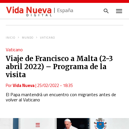
España
INICIO
MUNDO
VATICANO
Escrib
Vaticano
tu
consul
Viaje de Francisco a Malta (2-3
y
pulsa
abril 2022) – Programa de la
en
INTRO
visita
Por
Vida Nueva
|
25/02/2022 - 18:35
El Papa mantendrá un encuentro con migrantes antes de
volver al Vaticano