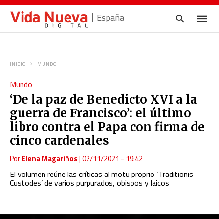
España
INICIO
MUNDO
Escrib
Mundo
tu
consul
‘De la paz de Benedicto XVI a la
y
pulsa
guerra de Francisco’: el último
en
INTRO
libro contra el Papa con firma de
cinco cardenales
Por
Elena Magariños
|
02/11/2021 - 19:42
El volumen reúne las críticas al motu proprio ‘Traditionis
Custodes’ de varios purpurados, obispos y laicos