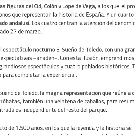
as figuras del Cid, Colón y Lope de Vega,
a los que el pr
conos que representan la historia de España.
Y un cuarto
ado andalusí.
Los cuatro centran la atención del denomi
a from different sources
asado 27 de marzo.
espectáculo nocturno El Sueño de Toledo, con una gra
 expectativas –añaden–. Con esta ilusión, emprendimos
 grandiosos espectáculos y cuatro poblados históricos. 
 para completar la experiencia”.
l Sueño de Toledo,
la magna representación que reúne a c
acróbatas, también una veintena de caballos,
para resumi
ntrada es independiente del resto del parque.
to de 1.500 años, en los que la leyenda y la historia se