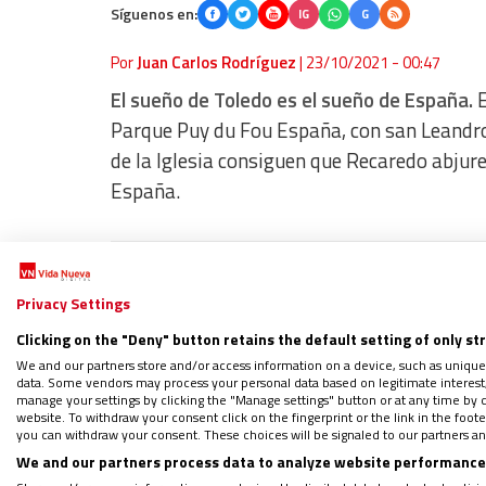
Síguenos en:
IG
G
Por
Juan Carlos Rodríguez
|
23/10/2021 - 00:47
El sueño de Toledo es el sueño de España.
E
Parque Puy du Fou España, con san Leandro y
de la Iglesia consiguen que Recaredo abjure 
España.
?️ El Podcast de Vida Nueva: Misione
Privacy Settings
¿Quieres recibir gratis por WhatsAp
Clicking on the "Deny" button retains the default setting of only st
Regístrate en el boletín gratuito y 
We and our partners store and/or access information on a device, such as unique
data. Some vendors may process your personal data based on legitimate interest, 
manage your settings by clicking the "Manage settings" button or at any time by c
website. To withdraw your consent click on the fingerprint or the link in the foo
you can withdraw your consent. These choices will be signaled to our partners and
La conversión de Recaredo y la unidad de 
We and our partners process data to analyze website performance 