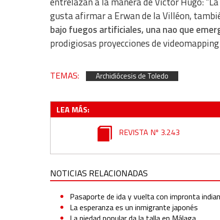
entrelazan a la manera de Victor Hugo: “La h
Advertising
gusta afirmar a Erwan de la Villéon, tambi
bajo fuegos artificiales, una nao que eme
prodigiosas proyecciones de videomapping
TEMAS:
Archidiócesis de Toledo
LEA MÁS:
REVISTA Nº 3.243
NOTICIAS RELACIONADAS
Pasaporte de ida y vuelta con impronta india
La esperanza es un inmigrante japonés
La piedad popular da la talla en Málaga