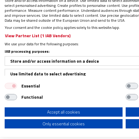
Store and/or access information on a device. Use limited data to select advertising
simbolizan la honda influencia del catolici
select personalised advertising. Create profiles to personalise content. Use profi
para señalar
el reconocimiento que Puy du 
performance. Measure content performance. Understand audiences through statis
and improve services. Use limited data to select content. Use precise geolocation d
erigido a diez kilómetros de Toledo, hace de
Data may be shared outside of the European Union and send to the USA.
Your consent and the cookie policy applies solely to this website/app.
View Partner List (1 IAB Vendors)
“Mostramos el papel de la religión en la his
We use your data for the following purposes:
afirman desde el equipo de Puy du Fou Es
IAB processing purposes:
Store and/or access information on a device
La aspiración es transmitir, divulgar, expo
estándar de lo que conocemos como parque
Use limited data to select advertising
caracteriza por el carácter cultural popula
Essential
Create profiles for personalised advertising
buscar la emoción de los visitantes.
Nuestr
Functional
una inmersión emocionante en su pasado.
Use profiles to select personalised advertising
salgan con ganas de investigar más sobre 
Create profiles to personalise content
Accept all cookies
Only essential cookies
Use profiles to select personalised content
Tres espectáculos
Measure advertising performance