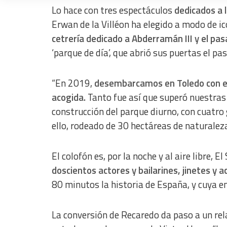
Lo hace con tres espectáculos
dedicados a l
Measure content performance
Erwan de la Villéon ha elegido a modo de i
cetrería dedicado a Abderramán III y el pas
Understand audiences through statistics or combinations of dat
‘parque de día’, que abrió sus puertas el p
Develop and improve services
Use limited data to select content
“En 2019,
desembarcamos en Toledo con el 
acogida.
Tanto fue así que superó nuestras
IAB Special Features:
construcción del parque diurno, con cuatro
Use precise geolocation data
ello, rodeado de 30 hectáreas de naturaleza
Identify devices based on information actively requested
Non-IAB processing purposes:
El colofón es, por la noche y al aire libre, E
Essential
doscientos actores y bailarines, jinetes y 
80 minutos la historia de España, y cuya e
Analytical
Functional
La conversión de Recaredo da paso a un rela