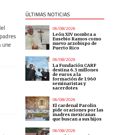
ÚLTIMAS NOTICIAS
del
06/08/2026
León XIV nombra a
 padres
Eusebio Ramos como
a une
nuevo arzobispo de
Puerto Rico
06/08/2026
La Fundación CARF
destina 6.3 millones
de euros a la
formación de 1.960
seminaristas y
sacerdotes
06/08/2026
El cardenal Parolin
pide oraciones por las
madres mexicanas
que buscan a sus hijos
06/08/2026