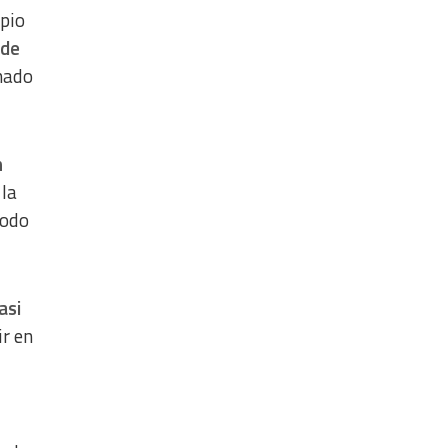
opio
 de
nado
n
 la
Todo
asi
r en