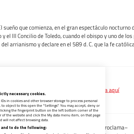
l sueño que comienza, en el gran espectáculo nocturno 
 el III Concilio de Toledo, cuando el obispo y uno de los
del arrianismo y declare en el 589 d. C. que la fe católic
ros, vocación de alto riesgo
p las mejores noticias de Vida Nueva? Pincha aquí
rictly necessary cookies.
recibe un avance de los contenidos
 IDs in cookies and other browser storage to process personal
to object to this open the "Settings". You may accept, deny or
licking the fingerprint button on the left bottom corner of the
ter of the website and click the My data menu item, on that page
 will not affect browsing data.
hispanos y godos –“seamos un solo pueblo”, proclama–
and to do the following: