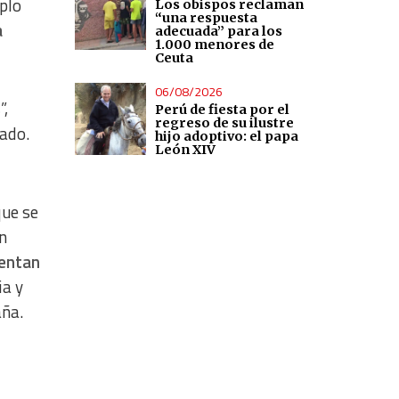
plo
Los obispos reclaman
“una respuesta
a
adecuada” para los
1.000 menores de
Ceuta
06/08/2026
s
”,
Perú de fiesta por el
regreso de su ilustre
ado.
hijo adoptivo: el papa
León XIV
que se
en
mentan
ia y
aña.