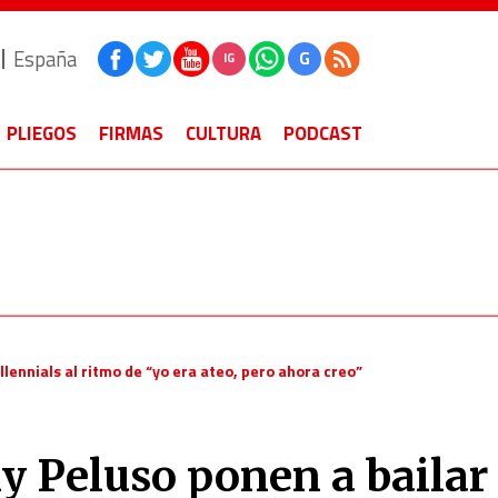
España
G
IG
PLIEGOS
FIRMAS
CULTURA
PODCAST
llennials al ritmo de “yo era ateo, pero ahora creo”
y Peluso ponen a bailar