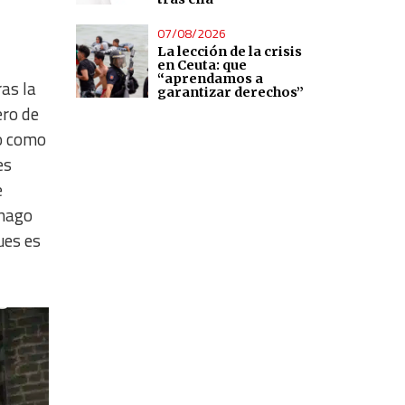
07/08/2026
La lección de la crisis
en Ceuta: que
“aprendamos a
as la
garantizar derechos”
ero de
do como
es
e
 hago
ues es