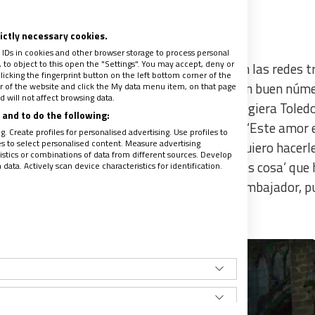
rictly necessary cookies.
 IDs in cookies and other browser storage to process personal
to object to this open the "Settings". You may accept, deny or
uevo tema ya había generado expectación en las redes tr
licking the fingerprint button on the left bottom corner of the
ntante que para su tema ‘Yate’ se rodeó de un buen núm
ter of the website and click the My data menu item, on that page
 will not affect browsing data.
 Ahora se ha desvelado el hecho de que se eligiera Tole
and to do the following:
n la letra, ambos artistas repiten cosas como “Este amor 
. Create profiles for personalised advertising. Use profiles to
les to select personalised content. Measure advertising
a creo porque un milagro bajó del cielo
”
o “
Quiero hacerl
tics or combinations of data from different sources. Develop
, y que me perdone la Virgen de la Almudena las cosa’ que
ata. Actively scan device characteristics for identification.
rid, ciudad de la que C. Tangana es un gran embajador, p