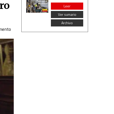
ero
Leer
Ver sumario
Archivo
omento