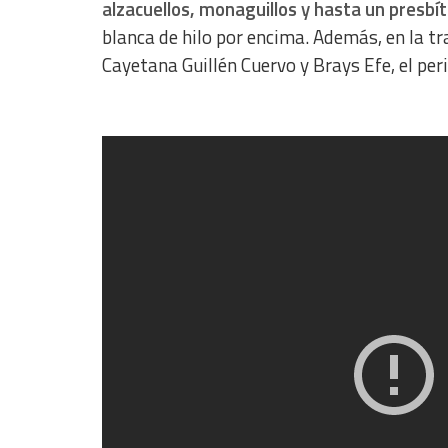
Identify devices based on information actively requested
alzacuellos, monaguillos y hasta un presbít
blanca de hilo por encima. Además, en la tr
Non-IAB processing purposes:
Cayetana Guillén Cuervo y Brays Efe, el per
Essential
Analytical
Functional
Advertising