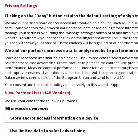
Privacy Settings
Baile en la sala capitular
Clicking on the "Deny" button retains the default setting of only st
We and our partners store and/or access information on a device, such as unique
data. Some vendors may process your personal data based on legitimate interest, 
Grabado el pasado mes de septiembre, el n
manage your settings by clicking the "Manage settings" button or at any time by c
polémica de la propuesta del verano del ca
website. To withdraw your consent click on the fingerprint or the link in the foo
you can withdraw your consent. These choices will be signaled to our partners and
mujeres en la cubierta de una embarcación.
We and our partners process data to analyze website performance 
localización principal de este videoclip. E
Store and/or access information on a device. Use limited data to select advertising
select personalised advertising. Create profiles to personalise content. Use profi
como una religión”,
“
Yo era atеo, pero ahor
performance. Measure content performance. Understand audiences through statis
religión a tu melena, a tu boca y a tu cara
and improve services. Use limited data to select content. Use precise geolocation d
Data may be shared outside of the European Union and send to the USA.
en tu cama
”, aludiendo a la patrona de Mad
Your consent and the cookie policy applies solely to this website/app.
también conocido como El Madrileño.
View Partner List (1 IAB Vendors)
We use your data for the following purposes:
IAB processing purposes:
Store and/or access information on a device
Use limited data to select advertising