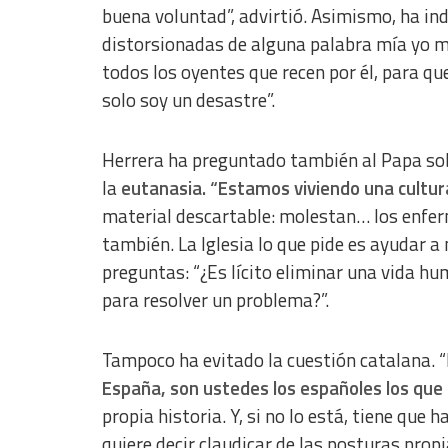
buena voluntad”, advirtió. Asimismo, ha in
distorsionadas de alguna palabra mía yo me 
todos los oyentes que recen por él, para qu
solo soy un desastre”.
Herrera ha preguntado también al Papa sobr
la
eutanasia. “
Estamos viviendo una cultura
material descartable: molestan… los enfer
también.
La Iglesia lo que pide es ayudar a
preguntas: “¿Es lícito eliminar una vida hu
para resolver un problema?”.
Tampoco ha evitado la cuestión catalana. “
España, son ustedes los españoles los que 
propia historia. Y, si no lo está, tiene que 
quiere decir claudicar de las posturas propi