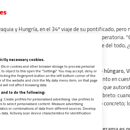
jes
aquia y Hungría, en el 34º viaje de su pontificado, pero 
e a estar aún en fase de recuperación postoperatoria.
“
 un poco más,
porque uno tiene que reponerse del todo, ¿
 lo va a ver”, dice con una sonrisa.
rictly necessary cookies.
 IDs in cookies and other browser storage to process personal
ía encontrar con el polémico primer ministro húngaro, V
to object to this open the "Settings". You may accept, deny or
licking the fingerprint button on the left bottom corner of the
ita el sueño pese a su evidente distanciamiento en cues
ter of the website and click the My data menu item, on that page
 will not affect browsing data.
es. “
Yo no sé si me voy a encontrar con él. Sé que autori
and to do the following:
nte, ¿qué le diría? “
No me gusta andar con libreto: cuan
. Create profiles for personalised advertising. Use profiles to
ojos y dejo que salgan las cosas. Me gusta lo concreto; l
les to select personalised content. Measure advertising
tics or combinations of data from different sources. Develop
ata. Actively scan device characteristics for identification.
a
Glasgow para la COP 26.
“En principio el programa es q