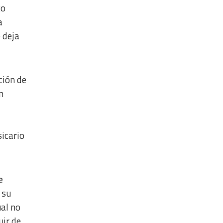
co
a
 deja
ción de
n
sicario
e
 su
ual no
uir de