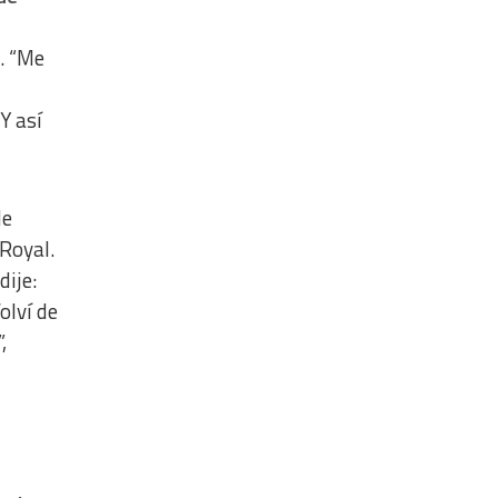
. “M
e
Y así
de
Royal.
dije:
olví de
,