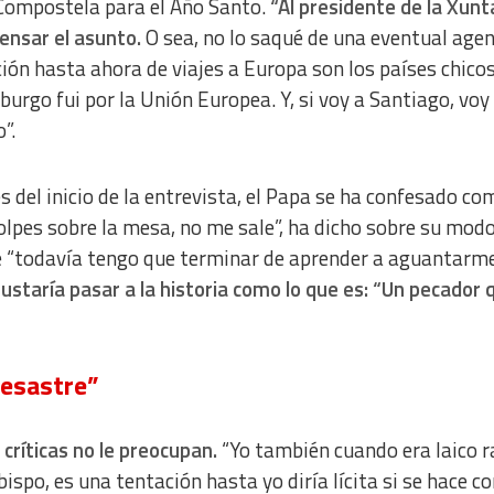
 Compostela para el Año Santo.
“
Al presidente de la Xunt
ensar el asunto.
O sea, no lo saqué de una eventual agen
ción hasta ahora de viajes a Europa son los países chicos
burgo fui por la Unión Europea. Y, si voy a Santiago, voy
”.
 del inicio de la entrevista, el Papa se ha confesado c
olpes sobre la mesa, no me sale”, ha dicho sobre su mod
 “t
odavía tengo que terminar de aprender a aguantarm
ustaría pasar a la historia como lo que es: “Un pecador 
desastre”
 críticas no le preocupan.
“Yo también cuando era laico r
spo, es una tentación hasta yo diría lícita si se hace c