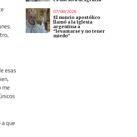
te
07/08/2026
El nuncio apostólico
llamó a la Iglesia
ones:
argentina a
“levantarse y no tener
tro,
miedo”
de esas
ien,
o me
únicos
o a que