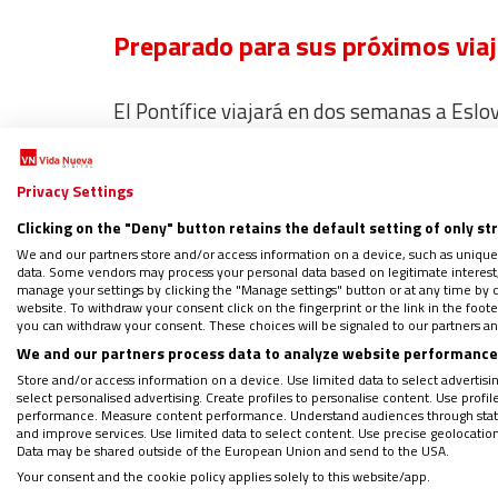
Preparado para sus próximos via
El Pontífice viajará en dos semanas a Eslov
parece muy dispuesto a frenar su ritmo pes
en este primer viaje voy a tener que medir
Privacy Settings
pero al final va a ser igual que los otros, ya
Clicking on the "Deny" button retains the default setting of only st
We and our partners store and/or access information on a device, such as unique
Precisamente en este viaje,
el Papa se podr
data. Some vendors may process your personal data based on legitimate interest, 
manage your settings by clicking the "Manage settings" button or at any time by c
Orban.
Un previsible encuentro que no le qu
website. To withdraw your consent click on the fingerprint or the link in the foo
you can withdraw your consent. These choices will be signaled to our partners and
pro vida, como es la defensa de los migrant
We and our partners process data to analyze website performance 
van a venir a saludarme”. Y si lo tuviera dela
Store and/or access information on a device. Use limited data to select advertising
estoy delante de una persona la miro a los 
select personalised advertising. Create profiles to personalise content. Use profi
performance. Measure content performance. Understand audiences through statis
futurible te enreda”.
and improve services. Use limited data to select content. Use precise geolocation d
Data may be shared outside of the European Union and send to the USA.
Your consent and the cookie policy applies solely to this website/app.
El otro viaje que parece estar a la vista es 