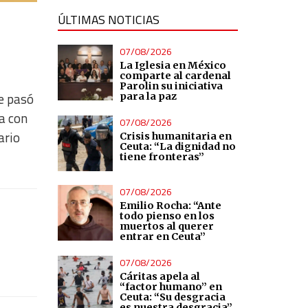
ÚLTIMAS NOTICIAS
07/08/2026
La Iglesia en México
comparte al cardenal
Parolin su iniciativa
me pasó
para la paz
a con
07/08/2026
ario
Crisis humanitaria en
Ceuta: “La dignidad no
tiene fronteras”
07/08/2026
Emilio Rocha: “Ante
todo pienso en los
muertos al querer
entrar en Ceuta”
07/08/2026
Cáritas apela al
“factor humano” en
Ceuta: “Su desgracia
es nuestra desgracia”