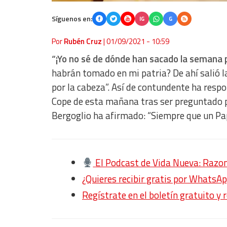
Síguenos en:
IG
G
Por
Rubén Cruz
|
01/09/2021 - 10:59
“¡Yo no sé de dónde han sacado la semana 
habrán tomado en mi patria? De ahí salió la
por la cabeza”. Así de contundente ha respo
Cope de esta mañana tras ser preguntado p
Bergoglio ha afirmado: “
Siempre que un Pap
El Podcast de Vida Nueva: Razon
¿Quieres recibir gratis por WhatsAp
Regístrate en el boletín gratuito y 