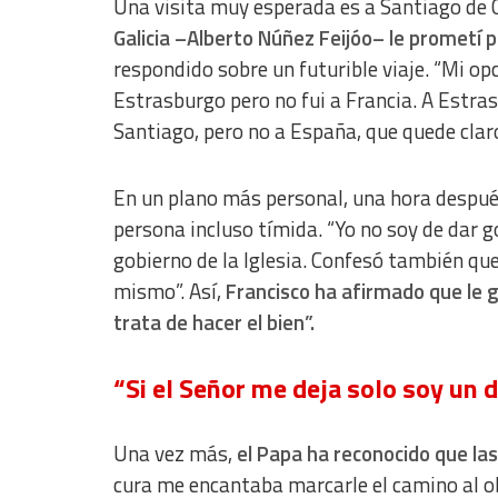
Una visita muy esperada es a Santiago de
Develop and improve services
Galicia –Alberto Núñez Feijóo– le prometí p
Use limited data to select content
respondido sobre un futurible viaje
. “Mi op
IAB Special Features:
Estrasburgo pero no fui a Francia. A Estras
Use precise geolocation data
Santiago, pero no a España, que quede claro
Identify devices based on information actively requested
En un plano más personal, una hora después
Non-IAB processing purposes:
persona incluso tímida. “Yo no soy de dar g
Essential
gobierno de la Iglesia. Confesó también que
mismo”. Así,
Francisco ha afirmado que le g
Analytical
trata de hacer el bien”.
Functional
“Si el Señor me deja solo soy un 
Advertising
Una vez más,
el Papa ha reconocido que las
cura me encantaba marcarle el camino al obi