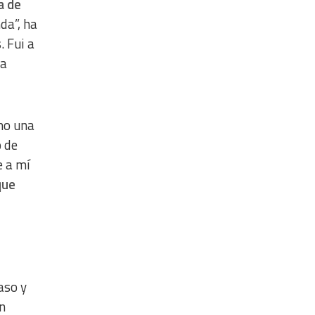
a de
da”, ha
. Fui a
 a
omo una
o de
e a mí
que
aso y
on