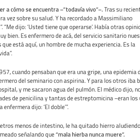
er a cómo se encuentra –”todavía vivo”–.
Tras su recien
era vez sobre su salud. Y ha recordado a Massimiliano
. “
Me dijo: ‘Usted tiene que operarse’. Había otras opini
uy bien. Es enfermero de acá, del servicio sanitario nues
s que está aquí, un hombre de mucha experiencia. Es la
ida”.
9
57, cuando pensaban que era una gripe, una epidemia 
ermero del seminario con aspirina. Y para los otros iba b
spital, y me sacaron agua del pulmón. El médico dijo, n
des de penicilina y tantas de estreptomicina –eran los 
a enfermera dijo: ‘El doble’”.
etros menos de intestino, le ha quitado hierro aludiend
romeado señalando que
“mala hierba nunca muere”.