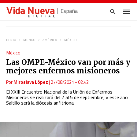
España
INICIO
MUNDO
AMÉRICA
MÉXICO
Escrib
México
tu
consul
Las OMPE-México van por más y
y
pulsa
mejores enfermos misioneros
en
INTRO
Por
Miroslava López
|
27/08/2021 - 02:42
El XXIII Encuentro Nacional de la Unión de Enfermos
Misioneros se realizará del 2 al 5 de septiembre, y este año
Saltillo será la diócesis anfitriona