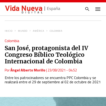
España
INICIO
MUNDO
AMÉRICA
COLOMBIA
Escrib
Colombia
tu
consul
San José, protagonista del IV
y
pulsa
Congreso Bíblico Teológico
en
INTRO
Internacional de Colombia
Por
Ángel Alberto Morillo
|
23/08/2021 - 04:52
Entre los patrocinadores se encuentra PPC Colombia y se
realizará entre el 29 de septiembre al 02 de octubre de 2021