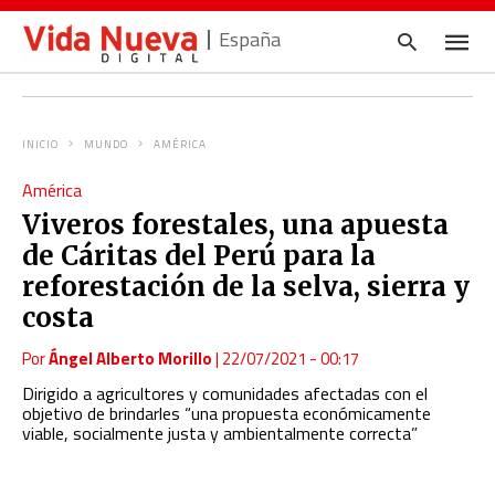
España
INICIO
MUNDO
AMÉRICA
Escrib
América
tu
consul
Viveros forestales, una apuesta
y
pulsa
de Cáritas del Perú para la
en
INTRO
reforestación de la selva, sierra y
costa
Por
Ángel Alberto Morillo
|
22/07/2021 - 00:17
Dirigido a agricultores y comunidades afectadas con el
objetivo de brindarles “una propuesta económicamente
viable, socialmente justa y ambientalmente correcta”