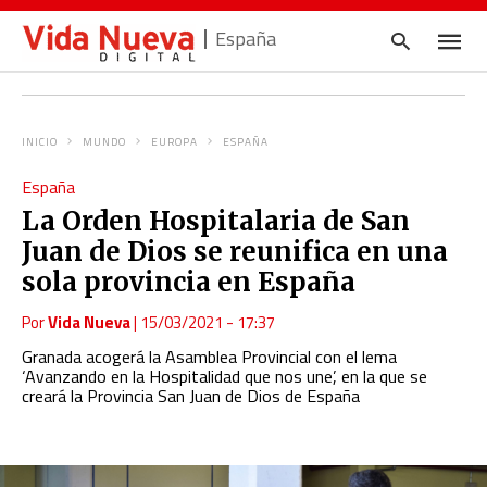
España
INICIO
MUNDO
EUROPA
ESPAÑA
Escrib
España
tu
consul
La Orden Hospitalaria de San
y
pulsa
Juan de Dios se reunifica en una
en
INTRO
sola provincia en España
Por
Vida Nueva
|
15/03/2021 - 17:37
Granada acogerá la Asamblea Provincial con el lema
‘Avanzando en la Hospitalidad que nos une’, en la que se
creará la Provincia San Juan de Dios de España