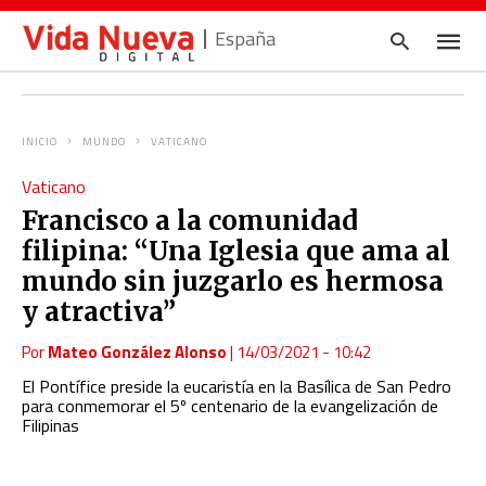
España
INICIO
MUNDO
VATICANO
Escrib
Vaticano
tu
consul
Francisco a la comunidad
y
pulsa
filipina: “Una Iglesia que ama al
en
INTRO
mundo sin juzgarlo es hermosa
y atractiva”
Por
Mateo González Alonso
|
14/03/2021 - 10:42
El Pontífice preside la eucaristía en la Basílica de San Pedro
para conmemorar el 5º centenario de la evangelización de
Filipinas