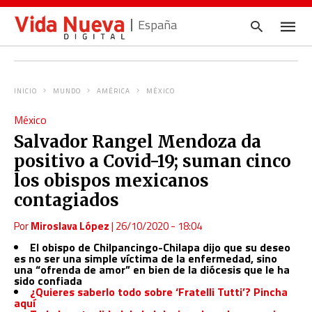
España
INICIO
MUNDO
AMÉRICA
MÉXICO
Escrib
México
tu
consul
Salvador Rangel Mendoza da
y
pulsa
positivo a Covid-19; suman cinco
en
INTRO
los obispos mexicanos
contagiados
Por
Miroslava López
|
26/10/2020 - 18:04
El obispo de Chilpancingo-Chilapa dijo que su deseo
es no ser una simple víctima de la enfermedad, sino
una “ofrenda de amor” en bien de la diócesis que le ha
sido confiada
¿Quieres saberlo todo sobre ‘Fratelli Tutti’? Pincha
aquí