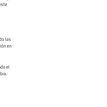
este
do las
ión en
do el
bia.