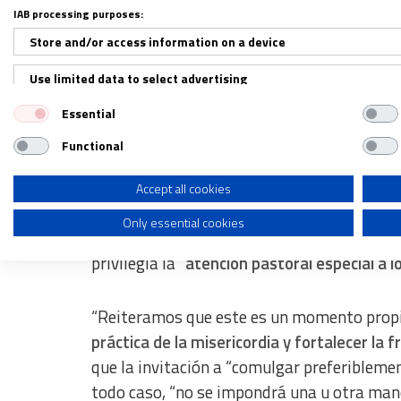
IAB processing purposes:
Todos podemos colaborar
Store and/or access information on a device
Use limited data to select advertising
En su mensaje, el presidente del episcopad
vicepresidente, Ricardo Tobón Restrepo, y e
Essential
Create profiles for personalised advertising
recomendaciones hechas son de carácter ext
Functional
Use profiles to select personalised advertising
y pensando en que todos podemos colaborar
pueda presentar”.
Create profiles to personalise content
Accept all cookies
Only essential cookies
Use profiles to select personalised content
En ese sentido, la Iglesia recuerda que las 
privilegia la “
atención pastoral especial a 
Measure advertising performance
Measure content performance
“Reiteramos que este es un momento propici
Understand audiences through statistics or combinations of dat
práctica de la misericordia y fortalecer la 
que la invitación a “comulgar preferiblemen
Develop and improve services
todo caso, “no se impondrá una u otra ma