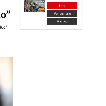
Leer
io”
Ver sumario
Archivo
alud”