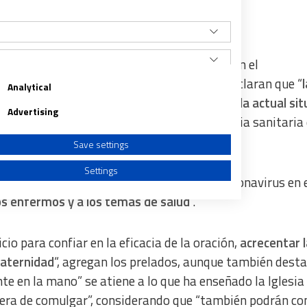
o colombiano, Óscar Urbina Ortega, junto con el
l secretario general, Elkin Álvarez Botero, aclaran que “
Analytical
raordinario, dados los riesgos que ofrece la actual sit
Advertising
 solidariamente para prevenir la emergencia sanitaria 
Save settings
Settings
acciones preventivas por la presencia del coronavirus en 
los enfermos y a los temas de salud
“.
o para confiar en la eficacia de la oración,
acrecentar l
a from different sources
fraternidad
“, agregan los prelados, aunque también dest
te en la mano” se atiene a lo que ha enseñado la Iglesia 
nera de comulgar”, considerando que “también podrán c