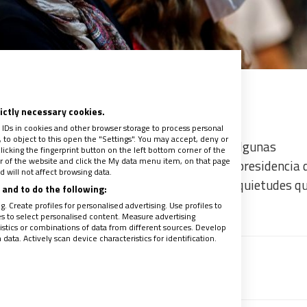
rictly necessary cookies.
 IDs in cookies and other browser storage to process personal
to object to this open the "Settings". You may accept, deny or
 los obispos de Colombia dieran a conocer algunas
licking the fingerprint button on the left bottom corner of the
ter of the website and click the My data menu item, on that page
ión del virus Covid-19
en el país, cuando la presidencia 
 will not affect browsing data.
municación
para dar respuesta a algunas inquietudes q
and to do the following:
. Create profiles for personalised advertising. Use profiles to
les to select personalised content. Measure advertising
tics or combinations of data from different sources. Develop
ata. Actively scan device characteristics for identification.
recibe un avance de los contenidos