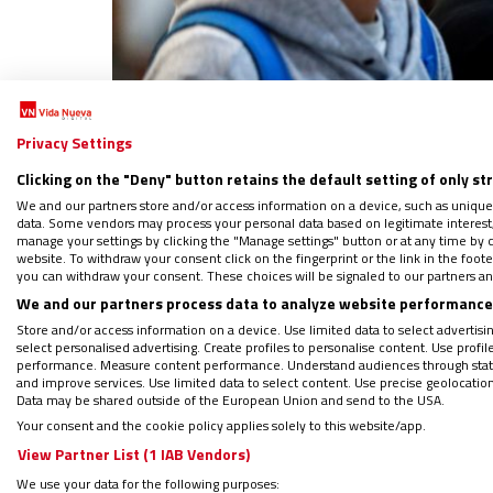
Privacy Settings
Síguenos en:
IG
G
Clicking on the "Deny" button retains the default setting of only st
Por
Óscar Elizalde Prada
|
11/03/2020 - 03:28
We and our partners store and/or access information on a device, such as unique
data. Some vendors may process your personal data based on legitimate interest, 
Tan solo habían pasado tres días desde que
manage your settings by clicking the "Manage settings" button or at any time by c
website. To withdraw your consent click on the fingerprint or the link in the foo
recomendaciones para prevenir la propagac
you can withdraw your consent. These choices will be signaled to our partners and
Conferencia Episcopal emitió una nueva
co
We and our partners process data to analyze website performance 
surgido.
Store and/or access information on a device. Use limited data to select advertising
select personalised advertising. Create profiles to personalise content. Use profi
performance. Measure content performance. Understand audiences through statis
and improve services. Use limited data to select content. Use precise geolocation d
Data may be shared outside of the European Union and send to the USA.
Your consent and the cookie policy applies solely to this website/app.
Regístrate en el boletín gratuito y 
View Partner List (1 IAB Vendors)
We use your data for the following purposes: