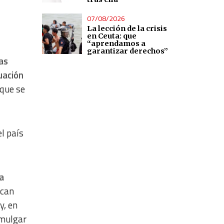
07/08/2026
La lección de la crisis
en Ceuta: que
“aprendamos a
garantizar derechos”
las
uación
que se
el país
a
acan
y, en
omulgar