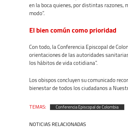
Use limited data to select content
en la boca quienes, por distintas razones, m
IAB Special Features:
modo”.
Use precise geolocation data
El bien común como prioridad
Identify devices based on information actively requested
Non-IAB processing purposes:
Con todo, la Conferencia Episcopal de Colo
Essential
orientaciones de las autoridades sanitaria
los hábitos de vida cotidiana”.
Analytical
Functional
Los obispos concluyen su comunicado rec
Advertising
bienestar de todos los ciudadanos a Nuestr
TEMAS:
Conferencia Episcopal de Colombia
NOTICIAS RELACIONADAS