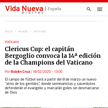
España
INICIO
MUNDO
VATICANO
Escrib
Vaticano
tu
consul
Clericus Cup: el capitán
y
pulsa
Bergoglio convoca la 14ª edición
en
INTRO
de la Champions del Vaticano
Por
Rubén Cruz
|
18/02/2020 - 13:00
El campo de fútbol será a partir del 8 de marzo un nuevo
“atrio de los gentiles”, donde seminaristas y sacerdotes
defenderán el evangelio y marcarán goles sin desmarcarse
de Dios