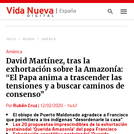
España
INICIO
MUNDO
AMÉRICA
Escrib
América
tu
consul
David Martínez, tras la
y
pulsa
exhortación sobre la Amazonía:
en
INTRO
“El Papa anima a trascender las
tensiones y a buscar caminos de
consenso”
Por
Rubén Cruz
|
12/02/2020 - 14:47
El obispo de Puerto Maldonado agradece a Francisco
que permitiera a los indígenas “desordenarle la casa”
Las 20 propuestas imprescindibles de la exhortación
postsinodal ‘Querida Amazonía’ del papa Francisco
Exhortación apostólica postsinodal ‘Querida