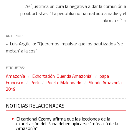
Así justifica un cura la negativa a dar la comunión a
proabortistas: “La pedofilia no ha matado a nadie y el
aborto sí” »
ANTERIOR
« Luis Argüello: “Queremos impulsar que los bautizados ‘se
metan’ a laicos”
ETIQUETAS:
Amazonía
Exhortación 'Querida Amazonía'
papa
Francisco
Perú
Puerto Maldonado
Sínodo Amazonía
2019
NOTICIAS RELACIONADAS
El cardenal Czerny afirma que las lecciones de la
exhortación del Papa deben aplicarse “más allá de la
Amazonía”