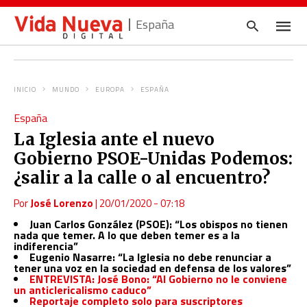
España
INICIO
MUNDO
EUROPA
ESPAÑA
Escrib
España
tu
consul
La Iglesia ante el nuevo
y
pulsa
Gobierno PSOE-Unidas Podemos:
en
INTRO
¿salir a la calle o al encuentro?
Por
José Lorenzo
|
20/01/2020 - 07:18
Juan Carlos González (PSOE): “Los obispos no tienen
nada que temer. A lo que deben temer es a la
indiferencia”
Eugenio Nasarre: “La Iglesia no debe renunciar a
tener una voz en la sociedad en defensa de los valores”
ENTREVISTA: José Bono: “Al Gobierno no le conviene
un anticlericalismo caduco”
Reportaje completo solo para suscriptores