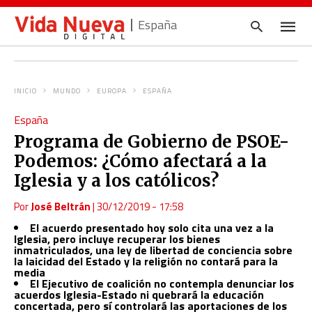
España
INICIO
MUNDO
EUROPA
ESPAÑA
Escrib
España
tu
consul
Programa de Gobierno de PSOE-
y
pulsa
Podemos: ¿Cómo afectará a la
en
INTRO
Iglesia y a los católicos?
Por
José Beltrán
|
30/12/2019 - 17:58
El acuerdo presentado hoy solo cita una vez a la
Iglesia, pero incluye recuperar los bienes
inmatriculados, una ley de libertad de conciencia sobre
la laicidad del Estado y la religión no contará para la
media
El Ejecutivo de coalición no contempla denunciar los
acuerdos Iglesia-Estado ni quebrará la educación
concertada, pero sí controlará las aportaciones de los