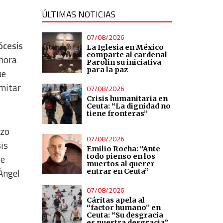
ÚLTIMAS NOTICIAS
07/08/2026
iócesis
La Iglesia en México
comparte al cardenal
ahora
Parolin su iniciativa
para la paz
ue
imitar
07/08/2026
Crisis humanitaria en
Ceuta: “La dignidad no
tiene fronteras”
azo
07/08/2026
sis
Emilio Rocha: “Ante
todo pienso en los
se
muertos al querer
Ángel
entrar en Ceuta”
07/08/2026
Cáritas apela al
“factor humano” en
Ceuta: “Su desgracia
es nuestra desgracia”