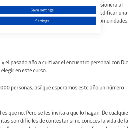
 cinco aspectos: desarrollar una pastoral misionera al
Save settings
en la dimensión caritativa y social de la fe, edificar
una
encuentro personal con Dios y revitalizar las comunidades
Settings
a from different sources
y el pasado año a cultivar el encuentro personal con Dio
 elegir
en este curso.
.000 personas
, así que esperamos este año un número
es que no. Pero se les invita a que lo hagan. De cualquie
tas son difíciles de contestar si no conoces la vida de l