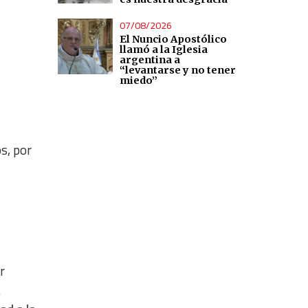
07/08/2026
El Nuncio Apostólico
llamó a la Iglesia
argentina a
“levantarse y no tener
miedo”
s, por
r
a