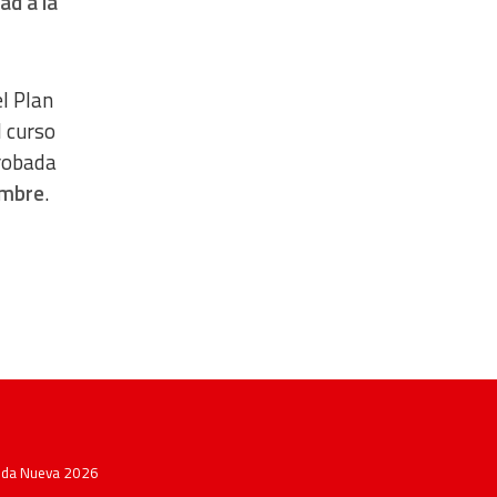
ad a la
l Plan
l curso
probada
embre
.
Vida Nueva 2026