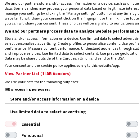
We and our partners store and/or access information on a device, such as unique
Síguenos en:
IG
G
data. Some vendors may process your personal data based on legitimate interest, 
manage your settings by clicking the "Manage settings" button or at any time by c
Por
Rubén Cruz
|
30/04/2017 - 18:51
website. To withdraw your consent click on the fingerprint or the link in the foo
you can withdraw your consent. These choices will be signaled to our partners and
Un plan de pastoral para todos. El arzobis
We and our partners process data to analyze website performance 
está abierta a todos, creyentes y no creye
Store and/or access information on a device. Use limited data to select advertising
select personalised advertising. Create profiles to personalise content. Use profi
parece que acaba de calar en muchas dióces
performance. Measure content performance. Understand audiences through statis
and improve services. Use limited data to select content. Use precise geolocation d
durante todo este mes de abril, la sede za
Data may be shared outside of the European Union and send to the USA.
las líneas de acción de cara al presente p
Your consent and the cookie policy applies solely to this website/app.
View Partner List (1 IAB Vendors)
A través de la web del arzobispado, todo aq
We use your data for the following purposes:
IAB processing purposes:
finalizaba el 30 de abril– para delimitar l
durante el próximo curso, dentro del plan 
Store and/or access information on a device
programa por quinquenios, pero cada año se
Use limited data to select advertising
Lorente, delegado episcopal para la Aplica
Essential
Create profiles for personalised advertising
aspecto desarrollar este año es lo que la ge
Functional
Use profiles to select personalised advertising