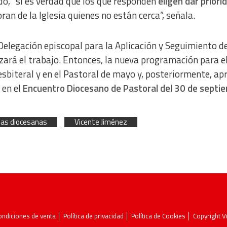
do, “si es verdad que los que responden
eligen dar priorid
ran de la Iglesia quienes no están cerca”, señala.
Delegación episcopal para la Aplicación y Seguimiento de
ará el trabajo. Entonces, la nueva programación para e
sbiteral y en el Pastoral de mayo y, posteriormente, a
 en el
Encuentro Diocesano de Pastoral del 30 de septi
ias diocesanas
Vicente Jiménez
ondiciones de venta
Política de privacidad
Política de Cookies
Copyright 