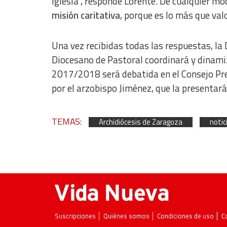
Iglesia”, responde Lorente. De cualquier mo
Essential
misión caritativa
, porque es lo más que valo
Analytical
Functional
Una vez recibidas todas las respuestas, la 
Diocesano de Pastoral coordinará y dinamiz
Advertising
2017/2018 será debatida en el Consejo Pre
por el arzobispo Jiménez, que la presentará
TEMAS:
Archidiócesis de Zaragoza
notic
Suscripciones
Quiénes somos
Condiciones de uso
C