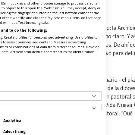
 IDs in cookies and other browser storage to process personal
to object to this open the "Settings". You may accept, deny or
licking the fingerprint button on the left bottom corner of the
ter of the website and click the My data menu item, on that page
 will not affect browsing data.
po de Zaragoza,
Vicente Jiménez
, lo tiene claro:
la Archid
and to do the following:
ntes
. Francisco ha dado el impulso. Lo ha dicho claro. Y 
. Create profiles for personalised advertising. Use profiles to
les to select personalised content. Measure advertising
is su mensaje de estar abiertos a los alejados. De ahí q
tics or combinations of data from different sources. Develop
ata. Actively scan device characteristics for identification.
ragozana haya abierto un proceso participativo para del
lan pastoral 2015-2020.
uel que lo deseara podía rellenar un cuestionario –el pl
a programación pastoral que guiará el camino de la dióce
diocesano
“Id y anunciad el Evangelio”
. “El plan pastoral 
 trabaja en un aspecto concreto”, explica a Vida Nueva 
ción y Seguimiento del Plan Diocesano de Pastoral. “Qué
Analytical
nte podía votar”, continúa el laico.
Advertising