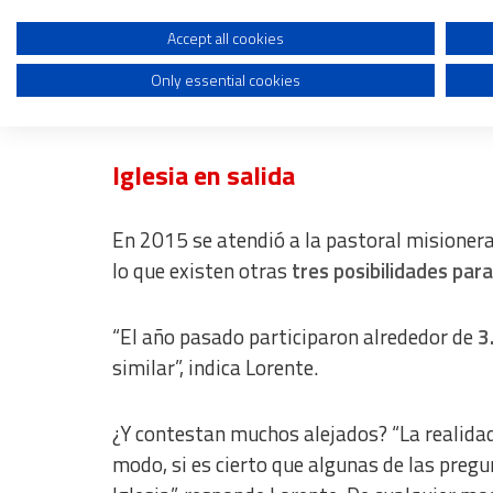
En concreto, este quinquenio se plantearon
Create profiles to personalise content
Accept all cookies
encuentro de las personas, seguir creciendo 
Iglesia de “puertas abiertas”
, cultivar el 
Only essential cookies
Use profiles to select personalised content
cristianas.
Measure advertising performance
Iglesia en salida
Measure content performance
Understand audiences through statistics or combinations of dat
En 2015 se atendió a la pastoral misionera 
Develop and improve services
lo que existen otras
tres posibilidades para
Use limited data to select content
“El año pasado participaron alrededor de
3
IAB Special Features:
similar”, indica Lorente.
Use precise geolocation data
Identify devices based on information actively requested
¿Y contestan muchos alejados? “La realidad 
modo, si es cierto que algunas de las pregun
Non-IAB processing purposes: