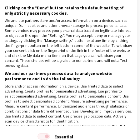
Un sistema de opresión
Clicking on the "Deny" button retains the default setting of
only strictly necessary cookies.
We and our partners store and/or access information on a device, such as
unique IDs in cookies and other browser storage to process personal data.
Para León XIV, el progreso tecnológico y la
Some vendors may process your personal data based on legitimate interest,
inteligencia artificial pueden llegar a oponerse al
to object to this open the "Settings". You may accept, deny or manage your
settings by clicking the "Manage settings" button or at any time by clicking
bien común, a la solidaridad y a la justicia social,
the fingerprint button on the left bottom corner of the website. To withdraw
your consent click on the fingerprint or the link in the footer of the website
cuando se convierten en un sistema que oprime y
and click the My data menu item, on that page you can withdraw your
consent. These choices will be signaled to our partners and will not affect
fustiga la dignidad humana
.
browsing data.
We and our partners process data to analyze website
performance and to do the following:
Ahora bien, el gran desarrollo vertiginoso que está
Store and/or access information on a device. Use limited data to select
teniendo esta modernización tecnológica es algo
advertising. Create profiles for personalised advertising. Use profiles to
select personalised advertising. Create profiles to personalise content. Use
novedoso dentro de esta etapa histórica de la
profiles to select personalised content. Measure advertising performance.
Measure content performance. Understand audiences through statistics or
posmodernidad, donde la Iglesia hace un
combinations of data from different sources. Develop and improve services.
discernimiento a la luz de los principios de la
Use limited data to select content. Use precise geolocation data. Actively
scan device characteristics for identification.
Doctrina Social de la Iglesia y es pertinente que,
Data may be shared outside of the European Union and send to the USA.
frente a esta innovación digital,
se perciban las
Your consent and the cookie policy applies solely to this website/app.
Essential