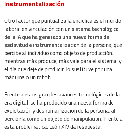
instrumentalización
Measure content performance
Otro factor que puntualiza la encíclica es el mundo
Understand audiences through statistics or combinations
laboral en vinculación con
un sistema tecnológico
of data from different sources
de la IA que ha generado una nueva forma de
esclavitud e instrumentalización
de la persona, que
Develop and improve services
percibe al individuo como objeto de producción:
mientras más produce, más vale para el sistema, y
Use limited data to select content
el día que deje de producir, lo sustituye por una
máquina o un robot.
IAB Special Features:
Use precise geolocation data
Frente a estos grandes avances tecnológicos de la
era digital, se ha producido una nueva forma de
Identify devices based on information actively requested
explotación y deshumanización de la persona,
al
percibirla como un objeto de manipulación
. Frente a
Non-IAB processing purposes:
esta problemática, León XIV da respuesta.
Essential