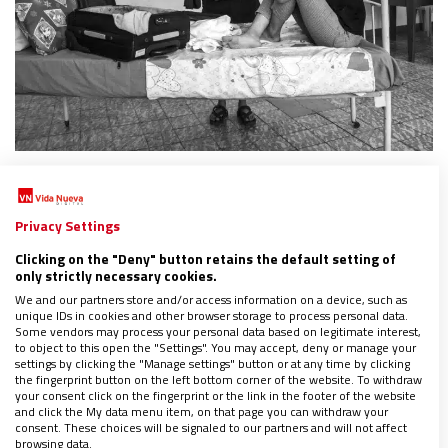
DONNE CHIESA MONDO
El modelo Talitha Kum: así luchan las monjas
contra la trata
Privacy Settings
01/02/2023
|
VITTORIA PRISCIANDARO
Clicking on the "Deny" button retains the default setting of
only strictly necessary cookies.
La red de las religiosas es un referente global más allá
de las fronteras eclesiales
We and our partners store and/or access information on a device, such as
Descargar suplemento Donne Chiesa Mondo completo
unique IDs in cookies and other browser storage to process personal data.
Some vendors may process your personal data based on legitimate interest,
(PDF)
to object to this open the "Settings". You may accept, deny or manage your
settings by clicking the "Manage settings" button or at any time by clicking
the fingerprint button on the left bottom corner of the website. To withdraw
your consent click on the fingerprint or the link in the footer of the website
and click the My data menu item, on that page you can withdraw your
consent. These choices will be signaled to our partners and will not affect
browsing data.