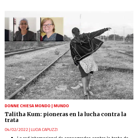
Use limited data to select content
IAB Special Features:
Use precise geolocation data
Identify devices based on information actively requested
Non-IAB processing purposes:
Essential
Analytical
Functional
DONNE CHIESA MONDO
|
MUNDO
Talitha Kum: pioneras en la lucha contra la
trata
Advertising
04/02/2022
|
LUCIA CAPUZZI
La red internacional de consagradas contra la trata de