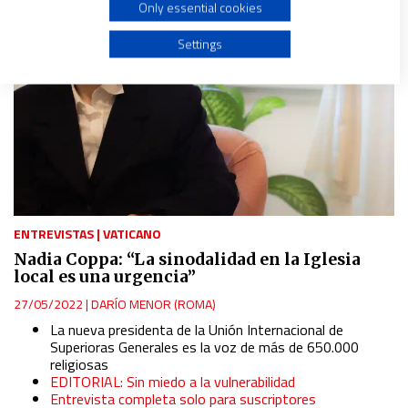
Only essential cookies
Use profiles to select personalised advertising
Settings
Create profiles to personalise content
Use profiles to select personalised content
Measure advertising performance
ENTREVISTAS
|
VATICANO
Measure content performance
Nadia Coppa: “La sinodalidad en la Iglesia
local es una urgencia”
Understand audiences through statistics or combinations
27/05/2022
|
DARÍO MENOR (ROMA)
of data from different sources
La nueva presidenta de la Unión Internacional de
Superioras Generales es la voz de más de 650.000
religiosas
Develop and improve services
EDITORIAL: Sin miedo a la vulnerabilidad
Entrevista completa solo para suscriptores