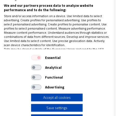
We and our partners process data to analyze website
performance and to do the following:
Store and/or access information on a device. Use limited data to select
advertising. Create profiles for personalised advertising. Use profiles to
select personalised advertising. Create profiles to personalise content. Use
profiles to select personalised content. Measure advertising performance.
Measure content performance. Understand audiences through statistics or
combinations of data from different sources. Develop and improve services.
Use limited data to select content. Use precise geolocation data. Actively
scan device characteristics for identification.
Data may be shared outside of the European Union and send to the USA.
Your consent and the cookie policy applies solely to this website/app.
Essential
ASIA
View Partner List (1 IAB Vendors)
La red de religiosas contra la trata salvó a
Analytical
We use your data for the following purposes:
más de 26.000 mujeres en Asia en 2021
IAB processing purposes:
Functional
15/07/2022
|
VIDA NUEVA
Store and/or access information on a device
Talitha Kum alerta de cómo las crisis económicas y sociales
Advertising
hacen a las personas más vulnerables
Accept all cookies
Use limited data to select advertising
Save settings
Create profiles for personalised advertising