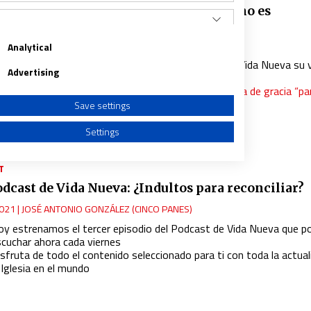
 Maria Carbonell: “La Iglesia catalana no es
endentista”
021
|
JOSÉ BELTRÁN
Analytical
l decano de la Facultat de Blanquerna comparte con Vida Nueva su 
Advertising
bre el conflicto social y político catalán
FONDO: La Iglesia catalana ante los indultos: medida de gracia “par
l atolladero”
Save settings
DITORIAL: Los indultos y la plaza del reencuentro
ntrevista completa solo para suscriptores
Settings
T
Podcast de Vida Nueva: ¿Indultos para reconciliar?
021
|
JOSÉ ANTONIO GONZÁLEZ (CINCO PANES)
a from different sources
oy estrenamos el tercer episodio del Podcast de Vida Nueva que p
scuchar ahora cada viernes
sfruta de todo el contenido seleccionado para ti con toda la actual
 Iglesia en el mundo