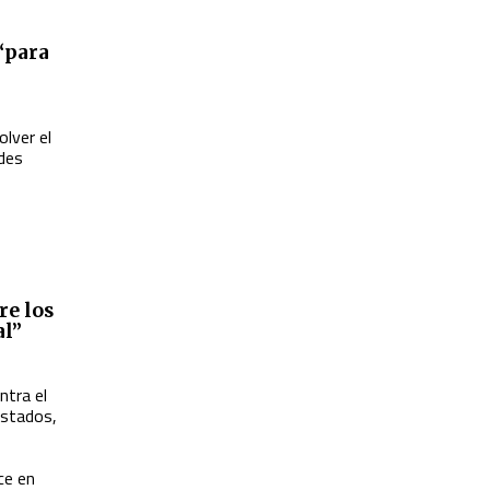
 “para
olver el
udes
re los
al”
ntra el
estados,
ice en