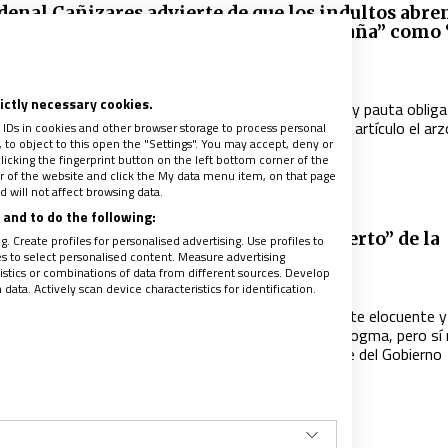
rdenal Cañizares advierte de que los indultos abren
a” a “la destrucción de la unidad de España” como
”
021
|
ELENA MAGARIÑOS
rictly necessary cookies.
 la Constitución no es dogma de fe, sí que es criterio y pauta obliga
r y obedecer adecuadamente”, ha puntualizado en un artículo el ar
 IDs in cookies and other browser storage to process personal
to object to this open the "Settings". You may accept, deny or
ncia
licking the fingerprint button on the left bottom corner of the
ter of the website and click the My data menu item, on that page
 will not affect browsing data.
and to do the following:
Sánchez alaba la “elocuencia” y el “acierto” de la
. Create profiles for personalised advertising. Use profiles to
les to select personalised content. Measure advertising
rencia Episcopal ante los indultos
tics or combinations of data from different sources. Develop
021
|
RUBÉN CRUZ
ata. Actively scan device characteristics for identification.
tavoz decía algo que a mí me parece lo suficientemente elocuente y
o como para hacerme eco: la Constitución no es un dogma, pero sí
torio sobre el que podemos dialogar”, dijo el presidente del Gobierno
seando a Argüello
ISTAS
|
ESPAÑA