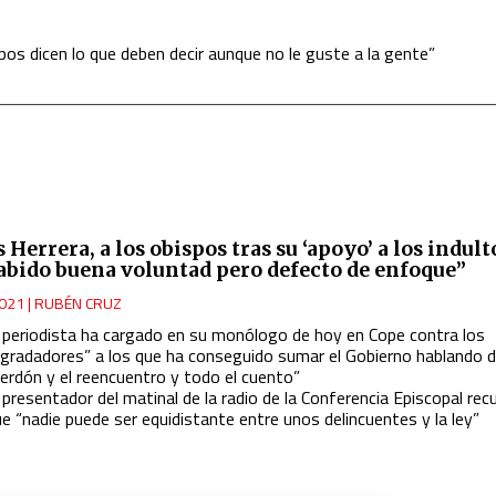
pos dicen lo que deben decir aunque no le guste a la gente”
 Herrera, a los obispos tras su ‘apoyo’ a los indult
abido buena voluntad pero defecto de enfoque”
021
|
RUBÉN CRUZ
l periodista ha cargado en su monólogo de hoy en Cope contra los
agradadores” a los que ha conseguido sumar el Gobierno hablando d
perdón y el reencuentro y todo el cuento”
 presentador del matinal de la radio de la Conferencia Episcopal rec
e “nadie puede ser equidistante entre unos delincuentes y la ley”