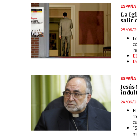
Use precise geolocation data
ESPAÑA
La Ig
Identify devices based on information actively requested
salir 
Non-IAB processing purposes:
25/06/2
Essential
Lo
co
Analytical
i
E
R
Functional
Advertising
ESPAÑA
Jesús
indul
24/06/2
El
“
cu
“
ma