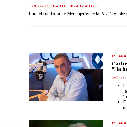
07/07/2021
|
MATEO GONZÁLEZ ALONSO
Para el fundador de Mensajeros de la Paz, “los obis
ESPAÑA
Carlos
“Ha h
05/07/2
E
“
“
El
qu
ESPAÑA