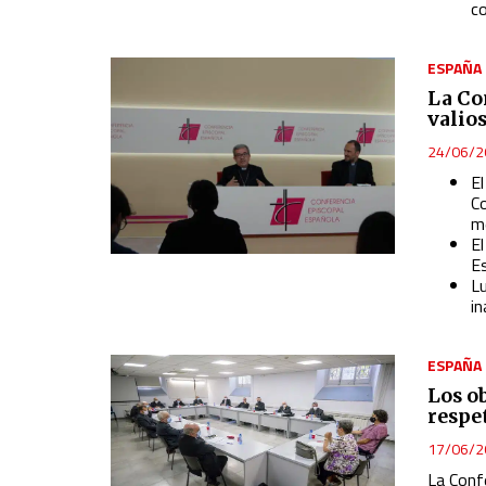
c
ESPAÑA
La Co
valios
24/06/2
E
C
m
El
E
Lu
i
ESPAÑA
Los o
respe
17/06/2
La Confe