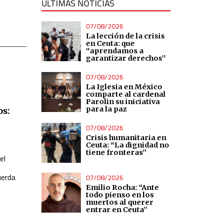
ÚLTIMAS NOTICIAS
07/08/2026
La lección de la crisis
en Ceuta: que
“aprendamos a
garantizar derechos”
07/08/2026
La Iglesia en México
comparte al cardenal
Parolin su iniciativa
para la paz
os:
07/08/2026
Crisis humanitaria en
Ceuta: “La dignidad no
tiene fronteras”
el
uerda
07/08/2026
Emilio Rocha: “Ante
todo pienso en los
muertos al querer
entrar en Ceuta”