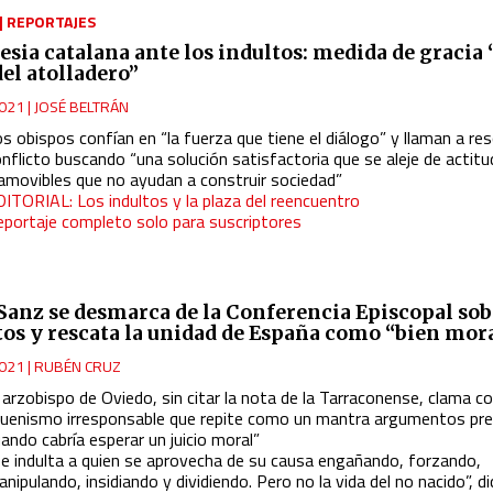
|
REPORTAJES
lesia catalana ante los indultos: medida de gracia
del atolladero”
021
|
JOSÉ BELTRÁN
s obispos confían en “la fuerza que tiene el diálogo” y llaman a res
nflicto buscando “una solución satisfactoria que se aleje de actit
namovibles que no ayudan a construir sociedad”
DITORIAL: Los indultos y la plaza del reencuentro
eportaje completo solo para suscriptores
 Sanz se desmarca de la Conferencia Episcopal sob
tos y rescata la unidad de España como “bien mor
021
|
RUBÉN CRUZ
 arzobispo de Oviedo, sin citar la nota de la Tarraconense, clama co
buenismo irresponsable que repite como un mantra argumentos pr
ando cabría esperar un juicio moral”
Se indulta a quien se aprovecha de su causa engañando, forzando,
nipulando, insidiando y dividiendo. Pero no la vida del no nacido”, d