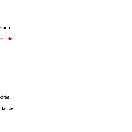
visión
a salir
odrás
idad de