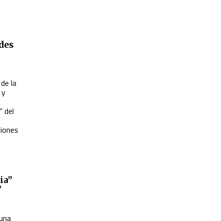
des
de la
 y
” del
ciones
ia”
”
 una