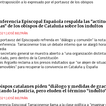
ontraposición a lo expresado por el portavoz de los obispos
nferencia Episcopal Española respalda las “actitu
as” de los obispos de Cataluña sobre los indultos
021
|
JOSÉ BELTRÁN
l portavoz del Episcopado refrenda en “diálogo y comunión” la nota 
onferencia Tarraconense tras un debate interno que se alargó hora
edia
 secretario general se muestra abierto a “una organización distinta
stado, pero dentro de la Constitución
is Argüello reclama a los presos indultados que “se alejen de situa
namovibles” para recuperar la convivencia en Cataluña y España
bispos catalanes piden “diálogo y medidas de grac
tando la justicia, pero eluden el término “indulto
021
|
JOSÉ BELTRÁN
rencia Episcopal Tarraconense llama a la clase política a “imaginar