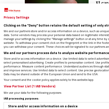
El ca
puert
moral
Privacy Settings
30/06/2
Clicking on the "Deny" button retains the default setting of only st
“Si bien
secunda
We and our partners store and/or access information on a device, such as unique
data. Some vendors may process your personal data based on legitimate interest, 
de Vale
manage your settings by clicking the "Manage settings" button or at any time by c
website. To withdraw your consent click on the fingerprint or the link in the foo
you can withdraw your consent. These choices will be signaled to our partners and
ESPAÑA
We and our partners process data to analyze website performance 
Pedro 
Store and/or access information on a device. Use limited data to select advertising
select personalised advertising. Create profiles to personalise content. Use profi
Confe
performance. Measure content performance. Understand audiences through statis
28/06/2
and improve services. Use limited data to select content. Use precise geolocation d
Data may be shared outside of the European Union and send to the USA.
“El por
Your consent and the cookie policy applies solely to this website/app.
acertad
el terri
View Partner List (1 IAB Vendors)
parafra
We use your data for the following purposes:
IAB processing purposes:
Store and/or access information on a device
ENTREV