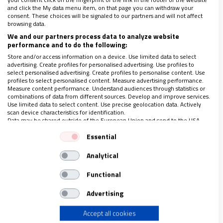
pero dicen no al matrimonio homosexual
and click the My data menu item, on that page you can withdraw your
consent. These choices will be signaled to our partners and will not affect
browsing data.
We and our partners process data to analyze website
performance and to do the following:
Store and/or access information on a device. Use limited data to select
advertising. Create profiles for personalised advertising. Use profiles to
select personalised advertising. Create profiles to personalise content. Use
profiles to select personalised content. Measure advertising performance.
Measure content performance. Understand audiences through statistics or
combinations of data from different sources. Develop and improve services.
Use limited data to select content. Use precise geolocation data. Actively
scan device characteristics for identification.
Data may be shared outside of the European Union and send to the USA.
Your consent and the cookie policy applies solely to this website/app.
Essential
View Partner List (1 IAB Vendors)
Analytical
We use your data for the following purposes:
IAB processing purposes:
Functional
VATICANO
Store and/or access information on a device
Advertising
El Papa, con las víctimas del “suceso
dramático” de Génova
Accept all cookies
Use limited data to select advertising
15/08/2018
|
JOSÉ BELTRÁN