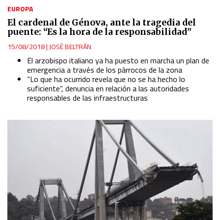
Develop and improve services
EUROPA
El cardenal de Génova, ante la tragedia del
Use limited data to select content
puente: “Es la hora de la responsabilidad”
15/08/2018
|
JOSÉ BELTRÁN
IAB Special Features:
El arzobispo italiano ya ha puesto en marcha un plan de
emergencia a través de los párrocos de la zona
Use precise geolocation data
“Lo que ha ocurrido revela que no se ha hecho lo
suficiente”, denuncia en relación a las autoridades
Identify devices based on information actively requested
responsables de las infraestructuras
Non-IAB processing purposes:
Essential
Analytical
Functional
Advertising