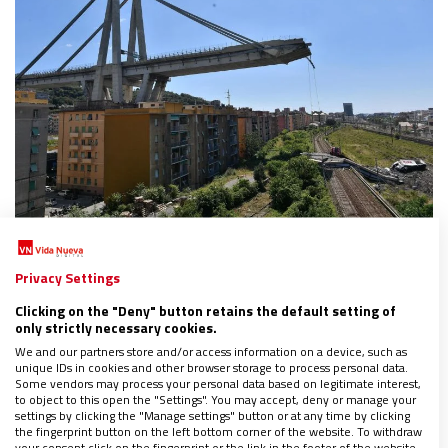
MUNDO
El cardenal arzobispo de Génova visita a las
Privacy Settings
víctimas del colapso del puente
Clicking on the "Deny" button retains the default setting of
16/08/2018
|
LUIS RUSPOLI
only strictly necessary cookies.
“Hoy como cristianos debemos orar y permanecer cerca
We and our partners store and/or access information on a device, such as
de las familias y los muertos”, ha pedido
unique IDs in cookies and other browser storage to process personal data.
Un obispo irlandés sobre la visita del Papa: “Es el
Some vendors may process your personal data based on legitimate interest,
momento perfecto para tomar conciencia de nuestro
to object to this open the "Settings". You may accept, deny or manage your
settings by clicking the "Manage settings" button or at any time by clicking
pasado”
the fingerprint button on the left bottom corner of the website. To withdraw
Los obispos de Costa Rica condenan la discriminación
your consent click on the fingerprint or the link in the footer of the website