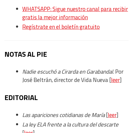
WHATSAPP: Sigue nuestro canal para recibir
gratis la mejor información
Regístrate en el boletín gratuito
N
OTAS AL PIE
Nadie escuchó a Cirarda en Garabandal.
Por
José Beltrán, director de Vida Nueva [
leer
]
EDITORIAL
Las apariciones cotidianas de María
[
leer
]
La ley ELA frente a la cultura del descarte
[
leer
]