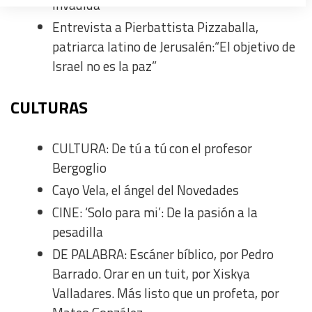
invadida
Create profiles to personalise content
Entrevista a Pierbattista Pizzaballa,
patriarca latino de Jerusalén:“El objetivo de
Use profiles to select personalised content
Israel no es la paz”
Measure advertising performance
CULTURAS
Measure content performance
CULTURA: De tú a tú con el profesor
Bergoglio
Understand audiences through statistics or combinations
of data from different sources
Cayo Vela, el ángel del Novedades
CINE: ‘Solo para mi’: De la pasión a la
Develop and improve services
pesadilla
DE PALABRA: Escáner bíblico, por Pedro
Use limited data to select content
Barrado. Orar en un tuit, por Xiskya
Valladares. Más listo que un profeta, por
IAB Special Features: