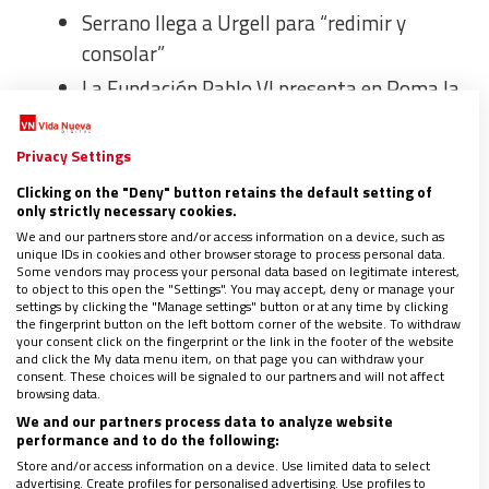
Serrano llega a Urgell para “redimir y
consolar”
La Fundación Pablo VI presenta en Roma la
cátedra Camino de Santiago
Barbastro pide a Roma que resuelva el
Privacy Settings
conflicto con el Opus Dei por Torreciudad
Clicking on the "Deny" button retains the default setting of
only strictly necessary cookies.
La Cooperativa de la Virgen de las Angustias
We and our partners store and/or access information on a device, such as
espera celebrar sus 65 años con el papa
unique IDs in cookies and other browser storage to process personal data.
Some vendors may process your personal data based on legitimate interest,
Francisco
to object to this open the "Settings". You may accept, deny or manage your
settings by clicking the "Manage settings" button or at any time by clicking
the fingerprint button on the left bottom corner of the website. To withdraw
PLIEGO
your consent click on the fingerprint or the link in the footer of the website
and click the My data menu item, on that page you can withdraw your
consent. These choices will be signaled to our partners and will not affect
browsing data.
El Sínodo hace comunidad al ‘estilo Betania’
We and our partners process data to analyze website
en la Capilla del Hospital de Santa Marta de
performance and to do the following:
Store and/or access information on a device. Use limited data to select
Lisboa
advertising. Create profiles for personalised advertising. Use profiles to