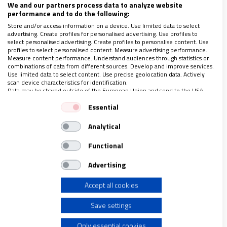
We and our partners process data to analyze website
performance and to do the following:
Sin duda, todos somos
susceptibles de vernos
Store and/or access information on a device. Use limited data to select
sumidos en episodios francos de depresión mayor
o
advertising. Create profiles for personalised advertising. Use profiles to
select personalised advertising. Create profiles to personalise content. Use
anegados por síndromes ansiosos graves que
profiles to select personalised content. Measure advertising performance.
apenas nos dejen respirar. Cualquiera, por recios y
Measure content performance. Understand audiences through statistics or
combinations of data from different sources. Develop and improve services.
estables que nos consideremos. Insisto, todos sin
Use limited data to select content. Use precise geolocation data. Actively
scan device characteristics for identification.
excepción. Y entonces lo sensato y lo cabal (y
Data may be shared outside of the European Union and send to the USA.
también lo humilde y lo difícil, es cierto) será
Your consent and the cookie policy applies solely to this website/app.
Essential
ponernos en manos de quienes profesionalmente,
View Partner List (1 IAB Vendors)
Analytical
desde la psicología o la psiquiatría, nos puedan
We use your data for the following purposes:
IAB processing purposes:
ayudar
.
Functional
Store and/or access information on a device
Advertising
Sin embargo, con honradez,
¿podemos decirnos que
Accept all cookies
Use limited data to select advertising
todo lo que nos pasa es psicológico?
, ¿que lo que nos
afecta ocurre simplemente en nuestra vida
Save settings
Create profiles for personalised advertising
mental?, ¿que lo que nos hace sufrir es un síntoma
Only essential cookies