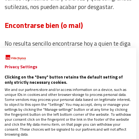
sutilezas, nos pueden acabar por desgastar.
Encontrarse bien (o mal)
No resulta sencillo encontrarse hoy a quien te diga
que, de verdad,
“se encuentra bien”
. Así, sin más. Sí,
alguien que esté honestamente a gusto con lo que
Privacy Settings
hace, suficientemente ilusionado con lo que lleva
Clicking on the "Deny" button retains the default setting of
entre manos, sereno en medio de los ajetreos
only strictly necessary cookies.
propios de lo cotidiano, colmado de sentido con lo
We and our partners store and/or access information on a device, such as
que en este momento le toca vivir… e incluso
unique IDs in cookies and other browser storage to process personal data.
Some vendors may process your personal data based on legitimate interest,
atractiva y contagiosamente entusiasmado. Y me
to object to this open the "Settings". You may accept, deny or manage your
settings by clicking the "Manage settings" button or at any time by clicking
pregunto si, de algún modo, no nos habremos
the fingerprint button on the left bottom corner of the website. To withdraw
your consent click on the fingerprint or the link in the footer of the website
acostumbrado a
“encontrarnos mal”
. O, mejor
and click the My data menu item, on that page you can withdraw your
dicho,
“a no estar del todo bien”
.
consent. These choices will be signaled to our partners and will not affect
browsing data.