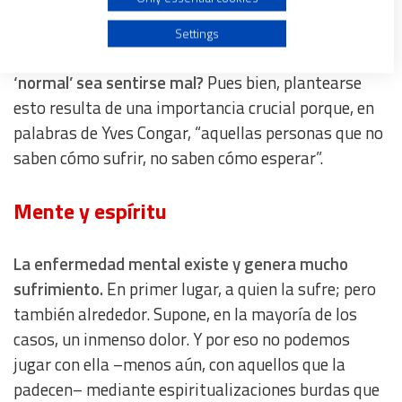
que “nos viene” y “nos entra” (así, como quien se
Use profiles to select personalised advertising
coge una gripe), y ya está? Más aún,
¿es saludable
Settings
creernos que no hay momentos vitales en los que lo
Create profiles to personalise content
‘normal’ sea sentirse mal?
Pues bien, plantearse
esto resulta de una importancia crucial porque, en
palabras de Yves Congar, “aquellas personas que no
Use profiles to select personalised content
saben cómo sufrir, no saben cómo esperar”.
Measure advertising performance
Mente y espíritu
Measure content performance
La enfermedad mental existe y genera mucho
Understand audiences through statistics or combinations
sufrimiento.
En primer lugar, a quien la sufre; pero
of data from different sources
también alrededor. Supone, en la mayoría de los
casos, un inmenso dolor. Y por eso no podemos
Develop and improve services
jugar con ella –menos aún, con aquellos que la
padecen– mediante espiritualizaciones burdas que
Use limited data to select content