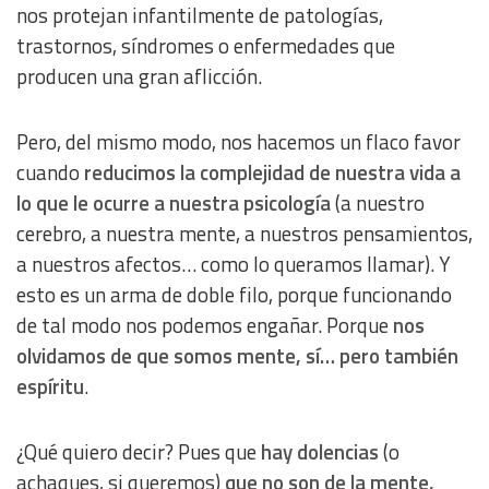
nos protejan infantilmente de patologías,
trastornos, síndromes o enfermedades que
IAB Special Features:
producen una gran aflicción.
Use precise geolocation data
Pero, del mismo modo, nos hacemos un flaco favor
Identify devices based on information actively requested
cuando
reducimos la complejidad de nuestra vida a
lo que le ocurre a nuestra psicología
(a nuestro
Non-IAB processing purposes:
cerebro, a nuestra mente, a nuestros pensamientos,
Essential
a nuestros afectos… como lo queramos llamar). Y
esto es un arma de doble filo, porque funcionando
Analytical
de tal modo nos podemos engañar. Porque
nos
olvidamos de que somos mente, sí… pero también
Functional
espíritu
.
Advertising
¿Qué quiero decir? Pues que
hay dolencias
(o
achaques, si queremos)
que no son de la mente,