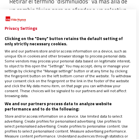
Retirar el término “disminuidos” va más allá de
un cambio léxico para no ofender a un colectivo.
Supone reconocer la dignidad de todos y cada
uno,
una defensa del derecho a la vida que
Privacy Settings
rompe con la concepción utilitarista del ser
Clicking on the "Deny" button retains the default setting of
only strictly necessary cookies.
humano.
We and our partners store and/or access information on a device, such as
unique IDs in cookies and other browser storage to process personal data.
Some vendors may process your personal data based on legitimate interest,
to object to this open the "Settings". You may accept, deny or manage your
settings by clicking the "Manage settings" button or at any time by clicking
the fingerprint button on the left bottom corner of the website. To withdraw
your consent click on the fingerprint or the link in the footer of the website
and click the My data menu item, on that page you can withdraw your
consent. These choices will be signaled to our partners and will not affect
browsing data.
We and our partners process data to analyze website
performance and to do the following:
Store and/or access information on a device. Use limited data to select
advertising. Create profiles for personalised advertising. Use profiles to
select personalised advertising. Create profiles to personalise content. Use
profiles to select personalised content. Measure advertising performance.
Un gran logro
Measure content performance. Understand audiences through statistics or