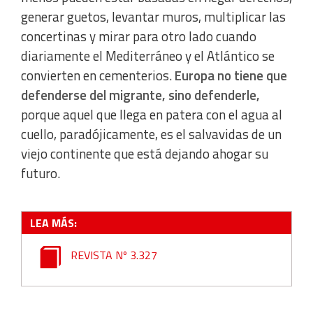
generar guetos, levantar muros, multiplicar las
Develop and improve services
concertinas y mirar para otro lado cuando
diariamente el Mediterráneo y el Atlántico se
Use limited data to select content
convierten en cementerios.
Europa no tiene que
defenderse del migrante, sino defenderle,
IAB Special Features:
porque aquel que llega en patera con el agua al
Use precise geolocation data
cuello, paradójicamente, es el salvavidas de un
viejo continente que está dejando ahogar su
Identify devices based on information actively requested
futuro.
Non-IAB processing purposes:
LEA MÁS:
Essential
REVISTA Nº 3.327
Analytical
Functional