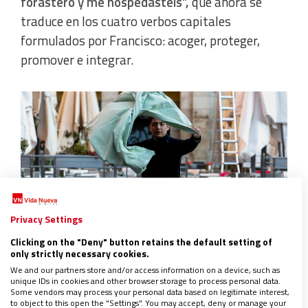
forastero y me hospedasteis”,
que ahora se
traduce en los cuatro verbos capitales
formulados por Francisco: acoger, proteger,
promover e integrar.
Privacy Settings
Clicking on the "Deny" button retains the default setting of
only strictly necessary cookies.
Así lo refleja el esfuerzo de la Subcomisión
We and our partners store and/or access information on a device, such as
Episcopal de Migraciones y Movilidad Humana,
unique IDs in cookies and other browser storage to process personal data.
Some vendors may process your personal data based on legitimate interest,
mano a mano con todas las delegaciones
to object to this open the "Settings". You may accept, deny or manage your