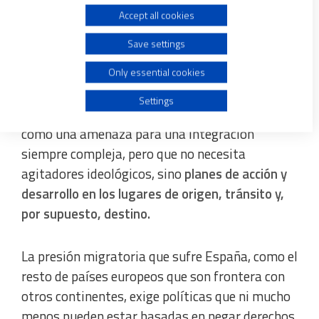
revitalizar la España vaciada.
Accept all cookies
Use limited data to select advertising
Lamentablemente, los recursos eclesiales son
Save settings
limitados, y los poderes públicos siguen
Create profiles for personalised advertising
afrontando la crisis migratoria a trompicones.
Only essential cookies
Los intentos de criminalizar al extranjero se han
Use profiles to select personalised advertising
Settings
convertido en arma electoral, presentándolo
como una amenaza para una integración
Create profiles to personalise content
siempre compleja, pero que no necesita
agitadores ideológicos, sino
planes de acción y
Use profiles to select personalised content
desarrollo en los lugares de origen, tránsito y,
por supuesto, destino.
Measure advertising performance
La presión migratoria que sufre España, como el
Measure content performance
resto de países europeos que son frontera con
otros continentes, exige políticas que ni mucho
Understand audiences through statistics or combinations
of data from different sources
menos pueden estar basadas en negar derechos,