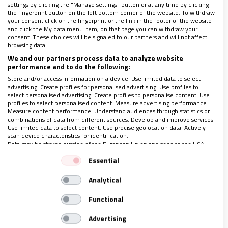
settings by clicking the "Manage settings" button or at any time by clicking
diocesanas,
para poner en marcha los
the fingerprint button on the left bottom corner of the website. To withdraw
denominados Corredores de Hospitalidad y la
your consent click on the fingerprint or the link in the footer of the website
and click the My data menu item, on that page you can withdraw your
llamada Mesa del Mundo Rural,
que buscan
consent. These choices will be signaled to our partners and will not affect
browsing data.
generar puentes entre las diócesis que tienen
We and our partners process data to analyze website
una mayor presión migratoria y aquellos otros
performance and to do the following:
territorios eclesiásticos, principalmente rurales,
Store and/or access information on a device. Use limited data to select
advertising. Create profiles for personalised advertising. Use profiles to
que
pueden ofrecer, no solo techo, sino un
select personalised advertising. Create profiles to personalise content. Use
profiles to select personalised content. Measure advertising performance.
trabajo que les permita salir adelante con
Measure content performance. Understand audiences through statistics or
dignidad y rescatarles del pozo de la exclusión.
combinations of data from different sources. Develop and improve services.
Use limited data to select content. Use precise geolocation data. Actively
scan device characteristics for identification.
Data may be shared outside of the European Union and send to the USA.
Revitalizar la España vaciada
Your consent and the cookie policy applies solely to this website/app.
Essential
View Partner List (1 IAB Vendors)
‘Vida Nueva’ ha sido testigo del
Analytical
We use your data for the following purposes:
acompañamiento de
una de las primeras
IAB processing purposes:
Functional
familias que participan en este programa
, para
Store and/or access information on a device
Advertising
confirmar su viabilidad y su capacidad para