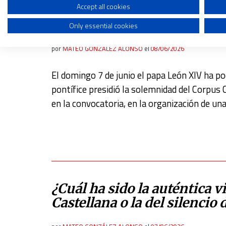
Create profiles to personalise content
Accept all cookies
En una visita del Papa no 
Only essential cookies
Use profiles to select personalised content
Measure advertising performance
por
MATEO GONZÁLEZ ALONSO
el
08/06/2026
Measure content performance
El domingo 7 de junio el papa León XIV ha po
pontífice presidió la solemnidad del Corpus 
Understand audiences through statistics or combinations of dat
en la convocatoria, en la organización de un
Develop and improve services
Use limited data to select content
IAB Special Features:
Use precise geolocation data
Identify devices based on information actively requested
¿Cuál ha sido la auténtica vi
Castellana o la del silencio
Non-IAB processing purposes:
Essential