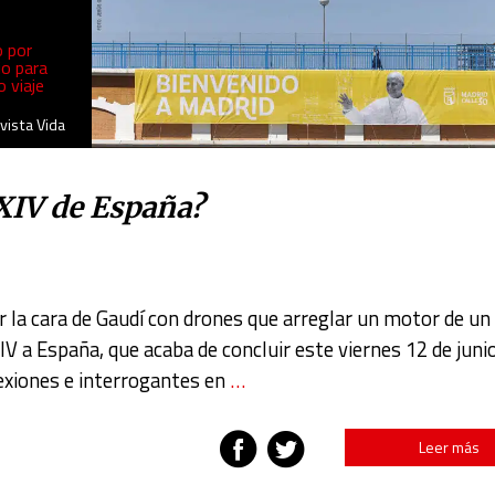
o por
io para
o viaje
vista Vida
XIV de España?
r la cara de Gaudí con drones que arreglar un motor de un
XIV a España, que acaba de concluir este viernes 12 de juni
exiones e interrogantes en
…
Leer más