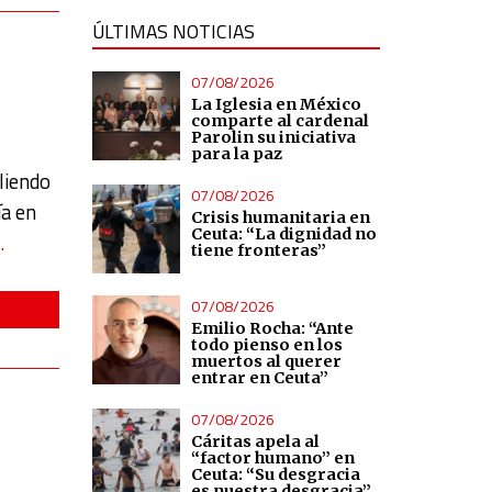
ÚLTIMAS NOTICIAS
07/08/2026
La Iglesia en México
comparte al cardenal
Parolin su iniciativa
para la paz
pliendo
07/08/2026
ía en
Crisis humanitaria en
Ceuta: “La dignidad no
…
tiene fronteras”
07/08/2026
Emilio Rocha: “Ante
todo pienso en los
muertos al querer
entrar en Ceuta”
07/08/2026
Cáritas apela al
“factor humano” en
Ceuta: “Su desgracia
es nuestra desgracia”