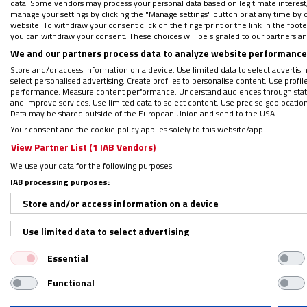
la cruz luminosa de la Sagrada Familia como 
data. Some vendors may process your personal data based on legitimate interest, 
manage your settings by clicking the "Manage settings" button or at any time by c
website. To withdraw your consent click on the fingerprint or the link in the foo
you can withdraw your consent. These choices will be signaled to our partners and
We and our partners process data to analyze website performance 
Store and/or access information on a device. Use limited data to select advertising
select personalised advertising. Create profiles to personalise content. Use profi
performance. Measure content performance. Understand audiences through statis
and improve services. Use limited data to select content. Use precise geolocation d
¿El Papa ha visitado Madrid
Data may be shared outside of the European Union and send to the USA.
Your consent and the cookie policy applies solely to this website/app.
View Partner List (1 IAB Vendors)
por
MATEO GONZÁLEZ ALONSO
el
09/06/2026
We use your data for the following purposes:
IAB processing purposes:
El Vaticano define oficialmente la visita de
Store and/or access information on a device
apostólico a España. Pero, en esta primera e
Madrid por ser la capital de España o por el p
Use limited data to select advertising
Essential
Create profiles for personalised advertising
Functional
Use profiles to select personalised advertising