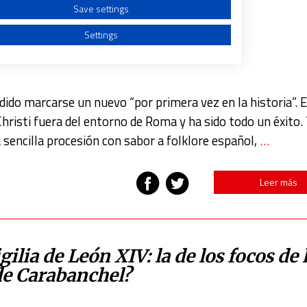
Save settings
hay actos menores
Settings
dido marcarse un nuevo “por primera vez en la historia”. E
Christi fuera del entorno de Roma y ha sido todo un éxito.
a from different sources
a sencilla procesión con sabor a folklore español,
…
Leer más
gilia de León XIV: la de los focos de 
 de Carabanchel?