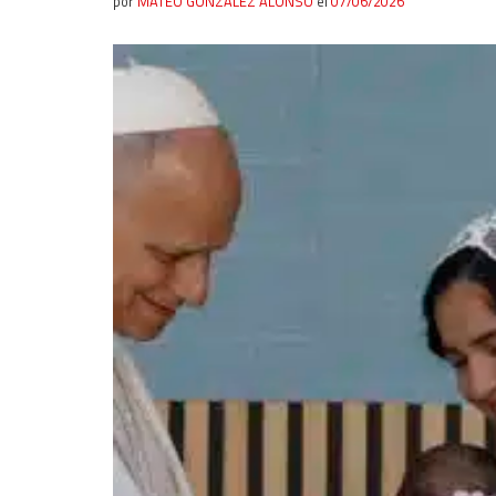
por
MATEO GONZÁLEZ ALONSO
el
07/06/2026
Analytical
Functional
Advertising