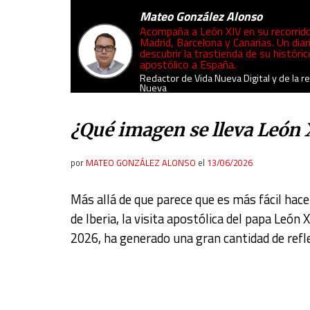
Mateo González Alonso
Acompaña a León XIV en su recorrid
Madrid, Barcelona y Canarias. Un diar
descubrir la trastienda de su históric
apostólico a España.
Redactor de Vida Nueva Digital y de la re
Nueva
¿Qué imagen se lleva León 
por
MATEO GONZÁLEZ ALONSO
el
13/06/2026
Más allá de que parece que es más fácil hace
de Iberia, la visita apostólica del papa León 
2026, ha generado una gran cantidad de refl