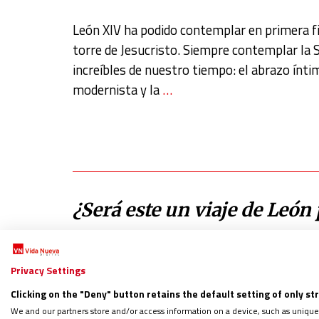
León XIV ha podido contemplar en primera fil
torre de Jesucristo. Siempre contemplar la 
increíbles de nuestro tiempo: el abrazo íntim
modernista y la
…
¿Será este un viaje de León
por
MATEO GONZÁLEZ ALONSO
el
10/06/2026
Privacy Settings
El viaje del papa León XIV prometía ser un d
Clicking on the "Deny" button retains the default setting of only st
el propio pontífice en el Bernabéu. Un lienz
We and our partners store and/or access information on a device, such as unique