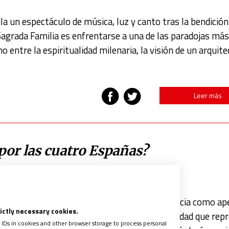
a un espectáculo de música, luz y canto tras la bendición
Sagrada Familia es enfrentarse a una de las paradojas más
o entre la espiritualidad milenaria, la visión de un arquit
Leer más
 por las cuatro Españas?
espliegue de comunión, de unidad en la diferencia como ap
rictly necessary cookies.
o único pintado con los colores de la universalidad que rep
 IDs in cookies and other browser storage to process personal