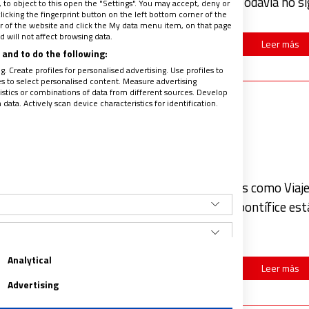
aglutinante e invitación a “alzar la mirada”. ¿Todavía no 
to object to this open the "Settings". You may accept, deny or
licking the fingerprint button on the left bottom corner of the
ter of the website and click the My data menu item, on that page
 will not affect browsing data.
Leer más
and to do the following:
. Create profiles for personalised advertising. Use profiles to
les to select personalised content. Measure advertising
tics or combinations of data from different sources. Develop
ata. Actively scan device characteristics for identification.
 o la capital de España?
l papa León XIV que estamos viviendo estos días como Viaj
tapa madrileña, puede surgir la duda de si el pontífice est
apel de la propia Iglesia local en sí. Desde
…
Analytical
Leer más
Advertising