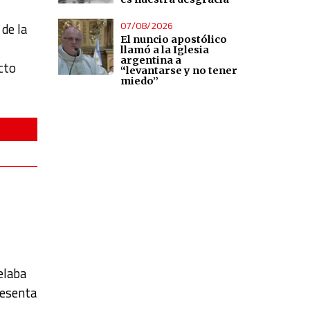
07/08/2026
 de la
El nuncio apostólico
llamó a la Iglesia
argentina a
ecto
“levantarse y no tener
miedo”
elaba
resenta