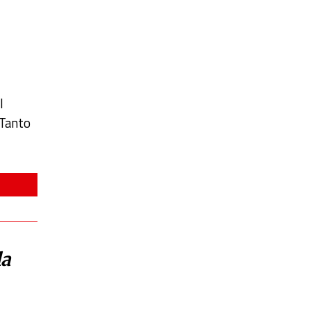
l
 Tanto
la