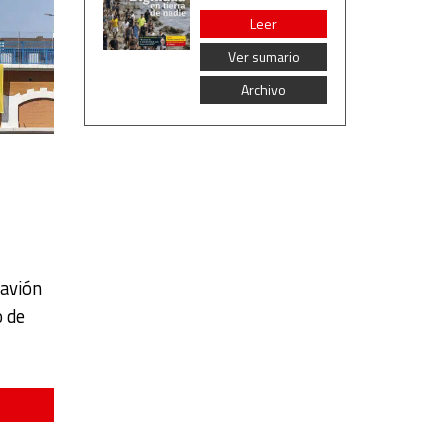
Leer
Ver sumario
Archivo
 avión
o de