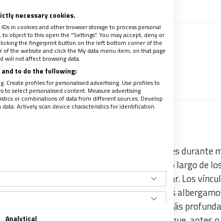
rictly necessary cookies.
 IDs in cookies and other browser storage to process personal
to object to this open the "Settings". You may accept, deny or
licking the fingerprint button on the left bottom corner of the
 recibir gratis la mejor información
ter of the website and click the My data menu item, on that page
 will not affect browsing data.
ales
and to do the following:
recibe un avance de los contenidos
. Create profiles for personalised advertising. Use profiles to
les to select personalised content. Measure advertising
tics or combinations of data from different sources. Develop
ata. Actively scan device characteristics for identification.
o
hay quien decidió no permanecer
con quienes durante 
 había compartido mucho más que techo a lo largo de lo
e hay precios que no estaba dispuesta a pagar. Los víncu
enencia, de ser queridos y acogidos que todos albergamo
os cuando está en juego nuestras verdades más profunda
en el fondo, nos retratan a todos nosotros que, antes o
Analytical