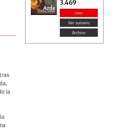
3.469
Leer
Ver sumario
Archivo
a
tras
da,
do la
la
una