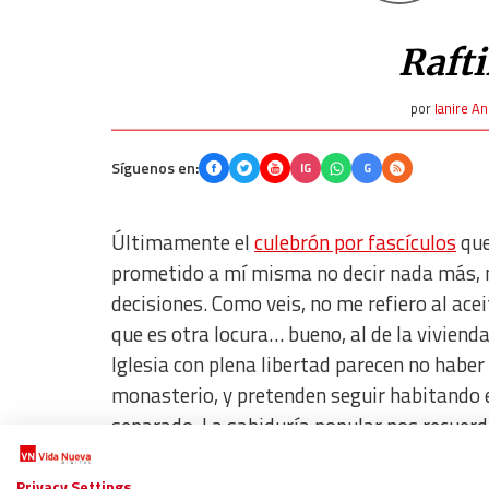
Raft
por
Ianire A
Síguenos en:
IG
G
Últimamente el
culebrón por fascículos
que
prometido a mí misma no decir nada más, m
decisiones. Como veis, no me refiero al acei
que es otra locura… bueno, al de la viviend
Iglesia con plena libertad parecen no habe
monasterio, y pretenden seguir habitando e
separado. La sabiduría popular nos recuer
ropa” o “tomar sopas y sorber” o “estar al 
tendencia muy humana no asumir las renunci
Privacy Settings