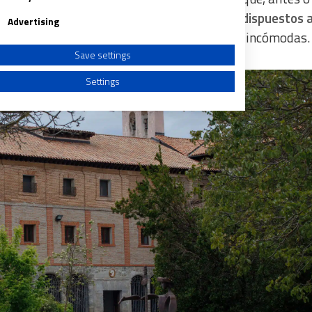
uestras opciones y valorar cuáles estamos dispuestos 
Advertising
 a la intemperie o nos sitúen en posiciones incómodas.
Save settings
Settings
a from different sources