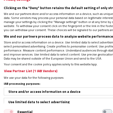
Clicking on the "Deny" button retains the default setting of only st
We and our partners store and/or access information on a device, such as unique
data. Some vendors may process your personal data based on legitimate interest, 
manage your settings by clicking the "Manage settings" button or at any time by c
WHATSAPP: Sigue nuestro canal para
website. To withdraw your consent click on the fingerprint or the link in the foo
you can withdraw your consent. These choices will be signaled to our partners and
PODCAST: Formando líderes servici
We and our partners process data to analyze website performance 
Regístrate en el boletín gratuito y 
Store and/or access information on a device. Use limited data to select advertising
select personalised advertising. Create profiles to personalise content. Use profi
performance. Measure content performance. Understand audiences through statis
and improve services. Use limited data to select content. Use precise geolocation d
Data may be shared outside of the European Union and send to the USA.
El coste de nuestras opciones
Your consent and the cookie policy applies solely to this website/app.
View Partner List (1 IAB Vendors)
En cambio, en el mismo culebrón mediátic
We use your data for the following purposes:
tiempo habían sido “su gente”, con quienes
IAB processing purposes:
Asumió, sin duda con dolor y dificultad, qu
Store and/or access information on a device
humanos y creyentes, la necesidad de pert
Use limited data to select advertising
pueden prevalecer a cualquier precio, men
Essential
nuestra esencia personal. Ambas posturas, 
Create profiles for personalised advertising