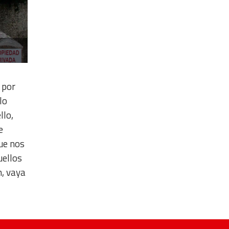
 por
lo
llo,
e
que nos
uellos
n, vaya