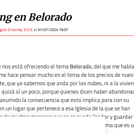
ing en Belorado
ngulo Ordorika, ESSE
el
01/07/2024 16:07
 nos está ofreciendo el tema
Belorado
, del que me habí
e hace pensar mucho en el tema de los precios de nues
te, que ya sabemos que anda por las nubes, ni a la vivien
a quizá sí un poco, porque quienes dicen haber abandona
r asumido la consecuencia que esto implica para con su
n un lugar que pertenece a esa Iglesia de la que se han
da de muchas maneras que no se puede “nadar y guardar 
plato y a la tajada”, insistencia que me confirma que es 
as que cualquier elección lleva implícita.