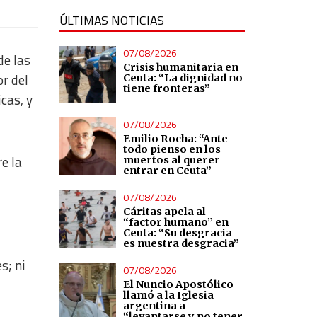
ÚLTIMAS NOTICIAS
07/08/2026
de las
Crisis humanitaria en
r del
Ceuta: “La dignidad no
tiene fronteras”
cas, y
07/08/2026
Emilio Rocha: “Ante
todo pienso en los
e la
muertos al querer
entrar en Ceuta”
07/08/2026
Cáritas apela al
“factor humano” en
Ceuta: “Su desgracia
es nuestra desgracia”
s; ni
07/08/2026
El Nuncio Apostólico
llamó a la Iglesia
argentina a
“levantarse y no tener