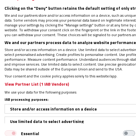
Clicking on the "Deny" button retains the default setting of only st
We and our partners store and/or access information on a device, such as unique
data. Some vendors may process your personal data based on legitimate interest, 
En esta carrera desbocada hacia el progres
manage your settings by clicking the "Manage settings" button or at any time by c
website. To withdraw your consent click on the fingerprint or the link in the foo
metas es la de la omnipotencia: el hombre n
you can withdraw your consent. These choices will be signaled to our partners and
paraíso.
Como adolescentes, nos hemos rev
We and our partners process data to analyze website performance 
Store and/or access information on a device. Use limited data to select advertising
siempre limitadas, corremos hacia ninguna
select personalised advertising. Create profiles to personalise content. Use profi
performance. Measure content performance. Understand audiences through statis
and improve services. Use limited data to select content. Use precise geolocation d
Nos sentimos dioses, y nos hemos otorgado l
Data may be shared outside of the European Union and send to the USA.
Your consent and the cookie policy applies solely to this website/app.
vida y sobre la muerte (Gn 3,5).
View Partner List (1 IAB Vendors)
We use your data for the following purposes:
Adán y Eva
IAB processing purposes:
Store and/or access information on a device
Ni
Adán y Eva
expulsados del paraíso; ni Pr
Use limited data to select advertising
la torre de Babel, ni Fausto; ni, tan siquie
entender lo insensato de sentirnos dueños 
Essential
Create profiles for personalised advertising