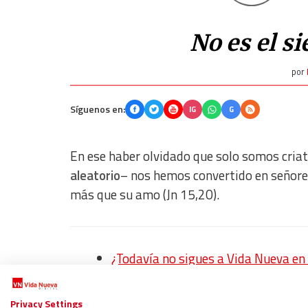
No es el s
por
Síguenos en:
IG
G
En ese haber olvidado que solo somos criatu
aleatorio
– nos hemos convertido en señores 
más que su amo (Jn 15,20).
¿Todavía no sigues a Vida Nueva 
WHATSAPP: Sigue nuestro canal para
Regístrate en el boletín gratuito y 
Privacy Settings