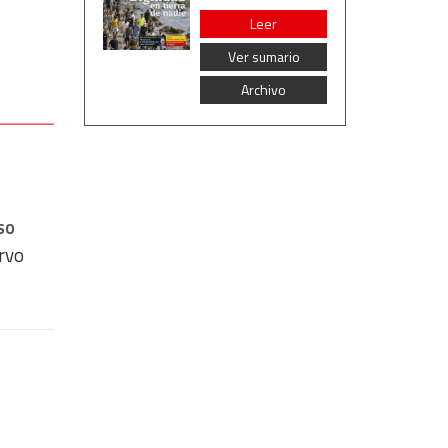
Leer
Ver sumario
Archivo
so
rvo