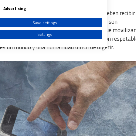
Advertising
ebe nacer y quien debe morir
; que personas deben recibir
se merecen una educación u otra; que países son
Save settings
én puede morir ahogados y por quién hay que movilizar 
Settings
paisajes hay que conservar; que personas son respetabl
s un mundo y una humanidad difícil de digerir.
a from different sources