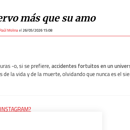
iervo más que su amo
Raúl Molina
el
26/05/2026 15:08
ras -o, si se prefiere,
accidentes fortuitos en un univer
de la vida y de la muerte, olvidando que nunca es el sie
en INSTAGRAM?
 recibir gratis la mejor información
recibe un avance de los contenidos