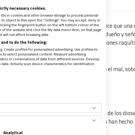
rictly necessary cookies.
 IDs in cookies and other browser storage to process personal
to object to this open the "Settings". You may accept, deny or
o en la que la especie humana participa, parece que una 
licking the fingerprint button on the left bottom corner of the
ter of the website and click the My data menu item, on that page
o quiere saberse creado, y prefiere hacerse dueño y seño
 will not affect browsing data.
elado contra el padre
y, desde nuestras visiones raquíti
and to do the following:
. Create profiles for personalised advertising. Use profiles to
 parte.
les to select personalised content. Measure advertising
tics or combinations of data from different sources. Develop
ata. Actively scan device characteristics for identification.
a potestad de decidir sobre el bien y sobre el mal, sobr
ometeo condenado por querer robar el fuego de los diose
ra, el holocausto perpetrado por los nazis, nos han hecho
de nuestro destino.
Analytical