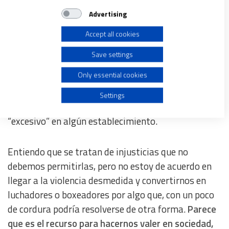
motivo.
Store and/or access information on a device
Advertising
Estoy seguro que a más de uno de los lectores ha
Accept all cookies
Use limited data to select advertising
tenido
una historia relacionada con la violencia
Save settings
innecesaria
por una acción que, podría pasar sin
Create profiles for personalised advertising
Only essential cookies
“pena ni gloria” y que en algunas ocasiones termina
en una lucha de poderes. Alguien que no respetó la
Use profiles to select personalised advertising
Settings
“fila”, un “percance” automovilístico, un cobro
“excesivo” en algún establecimiento.
Create profiles to personalise content
Entiendo que se tratan de injusticias que no
Use profiles to select personalised content
debemos permitirlas, pero no estoy de acuerdo en
llegar a la violencia desmedida y convertirnos en
Measure advertising performance
luchadores o boxeadores por algo que, con un poco
de cordura podría resolverse de otra forma.
Parece
Measure content performance
que es el recurso para hacernos valer en sociedad,