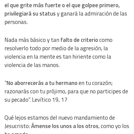
el que grite más fuerte o el que golpee primero,
Understand audiences through statistics or combinations
of data from different sources
privilegiará su status
y ganará la admiración de las
personas.
Develop and improve services
Nada más básico y tan
falto de criterio
como
Use limited data to select content
resolverlo todo por medio de la agresión, la
violencia en la mente es tan hiriente como la
IAB Special Features:
violencia de las manos.
Use precise geolocation data
“
No aborrecerás a tu hermano
en tu corazón;
Identify devices based on information actively requested
razonarás con tu prójimo, para que no participes de
su pecado”. Levítico 19, 17
Non-IAB processing purposes:
Essential
Qué lejos estamos del nuevo mandamiento de
Jesucristo:
Ámense los unos a los otros
, como yo los
Analytical