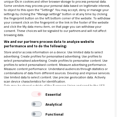
unique IDs in cookies and other browser storage to process personal data.
Some vendors may process your personal data based on legitimate interest,
to object to this open the "Settings". You may accept, deny or manage your
Con un poco de cordura
settings by clicking the "Manage settings" button or at any time by clicking
the fingerprint button on the left bottom corner of the website. To withdraw
your consent click on the fingerprint or the link in the footer of the website
and click the My data menu item, on that page you can withdraw your
Lo que sí es una constante es que
en todos los
consent. These choices will be signaled to our partners and will not affect
browsing data.
lugares del mundo los acontecimientos violentos
We and our partners process data to analyze website
cada vez van en aumento
, algo que debemos
performance and to do the following:
detenernos a reflexionar, porque esas personas
Store and/or access information on a device. Use limited data to select
advertising. Create profiles for personalised advertising. Use profiles to
pueden ser nuestros hijos, nuestros familiares o
select personalised advertising. Create profiles to personalise content. Use
profiles to select personalised content. Measure advertising performance.
incluso hasta nosotros mismos.
Measure content performance. Understand audiences through statistics or
combinations of data from different sources. Develop and improve services.
Use limited data to select content. Use precise geolocation data. Actively
scan device characteristics for identification.
Es necesario volver a
recuperar el buen juicio
,
Data may be shared outside of the European Union and send to the USA.
detenernos un poco ante lo que estamos viviendo,
Your consent and the cookie policy applies solely to this website/app.
Essential
porque a la menor provocación surge la persona con
View Partner List (1 IAB Vendors)
ínfulas de grandeza y de que está en su derecho a
Analytical
We use your data for the following purposes:
causar daño a quien le provoque por el menor
IAB processing purposes:
Functional